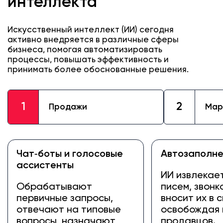
интеллекта
Искусственный интеллект (ИИ) сегодня
активно внедряется в различные сферы
бизнеса, помогая автоматизировать
процессы, повышать эффективность и
принимать более обоснованные решения.
1
2
Продажи
Мар
Чат‑боты и голосовые
Автозаполн
ассистенты
ИИ извлекае
Обрабатывают
писем, звонк
первичные запросы,
вносит их в 
отвечают на типовые
освобождая 
вопросы, назначают
продавцов.