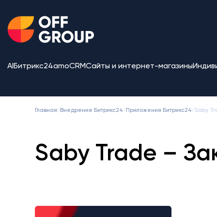
AI
Битрикс24
amoCRM
Сайты и интернет-магазины
Индив
Главная
/
Внедрение Битрикс24
/
Приложения Битрикс24
/
Saby Tr
Saby Trade – За