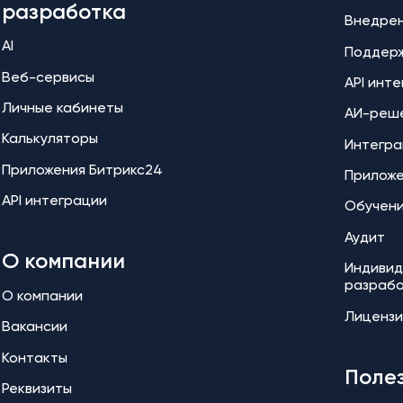
разработка
Внедре
AI
Поддер
Веб-сервисы
API инт
Личные кабинеты
АИ-реш
Калькуляторы
Интегра
Приложения Битрикс24
Прилож
API интеграции
Обучен
Аудит
О компании
Индивид
разраб
О компании
Лицензи
Вакансии
Контакты
Поле
Реквизиты