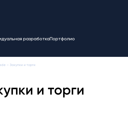
идуальная разработка
Портфолио
ade – Закупки и торги
купки и торги