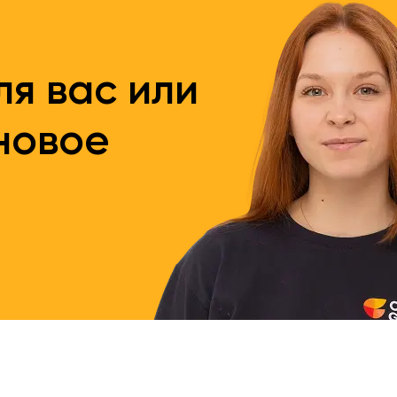
я вас или
новое