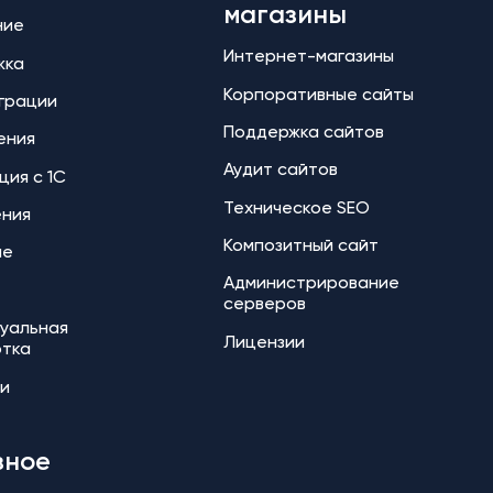
магазины
ние
Интернет-магазины
жка
Корпоративные сайты
еграции
Поддержка сайтов
ения
Аудит сайтов
ция с 1С
Техническое SEO
ения
Композитный сайт
ие
Администрирование
серверов
уальная
Лицензии
отка
и
зное