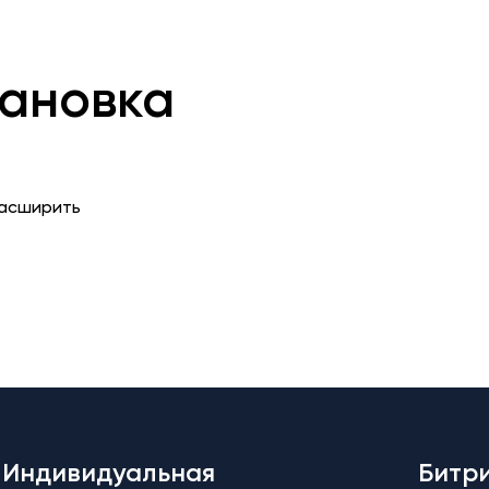
тановка
расширить
Индивидуальная
Битр