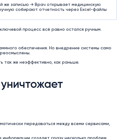
ой же записью → Врач открывает медицинскую
ручную собирают отчетность через Excel-файлы
 ключевой процесс всё равно остался ручным.
аммного обеспечения. Но внедрение системы само
ереосмыслены.
ь так же неэффективно, как раньше.
 уничтожает
оматически передаваться между всеми сервисами,
е информации создает сразу несколько проблем.