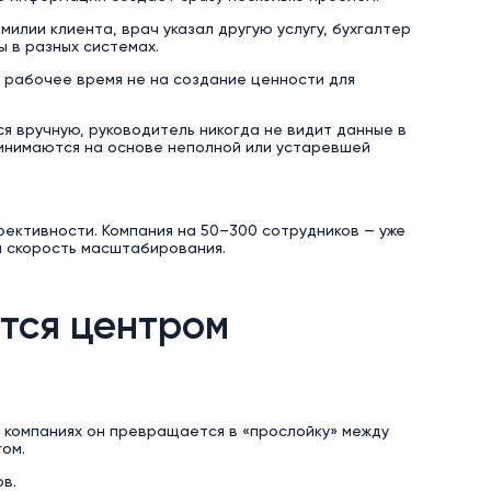
илии клиента, врач указал другую услугу, бухгалтер
ы в разных системах.
 рабочее время не на создание ценности для
я вручную, руководитель никогда не видит данные в
ринимаются на основе неполной или устаревшей
ективности. Компания на 50–300 сотрудников — уже
и скорость масштабирования.
ется центром
их компаниях он превращается в «прослойку» между
ом.
в.