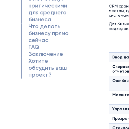
критическими
CRM храни
местом, г
для среднего
системам
бизнеса
Для бизне
Что делать
подходов.
бизнесу прямо
сейчас
FAQ
Заключение
Ввод д
Хотите
Скорост
обсудить ваш
отчето
проект?
Ошибки
Масшта
Управля
Прозра
Стоимо