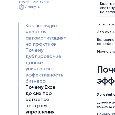
Время прочтения:
Колл-це
7 минуты
систему
на сете
То есть к
Как выглядит
«ложная
Это очень
автоматизация»
Большинс
на практике
по себе н
Почему
Можно вне
дублирование
данных
Поч
уничтожает
эффективность
эфф
бизнеса
Почему Excel
до сих пор
У любой 
остается
Данные д
центром
подраздел
управления
Почему э