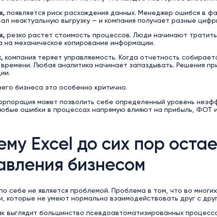
х,
появляется риск расхождения данных. Менеджер ошибся в фам
ал неактуальную выгрузку — и компания получает разные цифр
х,
резко растет стоимость процессов. Люди начинают тратить
 а на механическое копирование информации.
х,
компания теряет управляемость. Когда отчетность собираетс
 времени. Любая аналитика начинает запаздывать. Решения п
ии.
его бизнеса это особенно критично.
корпорация может позволить себе определенный уровень неэфф
 любые ошибки в процессах напрямую влияют на прибыль, ФОТ 
ему Excel до сих пор оста
авления бизнесом
 по себе не является проблемой. Проблема в том, что во мног
, которые не умеют нормально взаимодействовать друг с друг
ак выглядит большинство псевдоавтоматизированных процессо