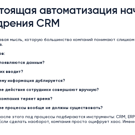
тоящая автоматизация нач
дрения CRM
евая мысль, которую большинство компаний понимают слишком 
в.
ов:
 появляются данные?
 их вводит?
ему информация дублируется?
ие действия сотрудники совершают вручную?
 компания теряет время?
ие процессы вообще не должны существовать?
после этого под процессы подбираются инструменты: CRM, ERP,
Если сделать наоборот, компания просто оцифрует хаос. Имен