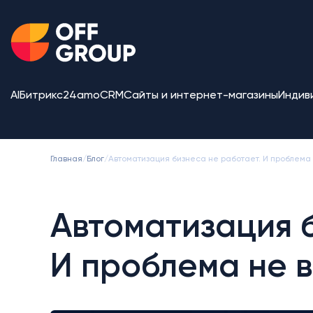
AI
Битрикс24
amoCRM
Сайты и интернет-магазины
Индив
Главная
/
Блог
/
Автоматизация бизнеса не работает. И проблема
Автоматизация б
И проблема не 