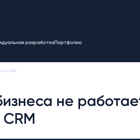
идуальная разработка
Портфолио
 не в CRM
изнеса не работае
в CRM