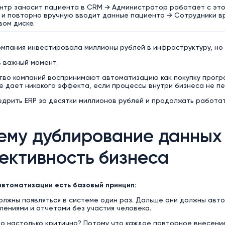
нтр заносит пациента в CRM → Администратор работает с эт
 и повторно вручную вводит данные пациента → Сотрудники в
вом диске.
омпания инвестировала миллионы рублей в инфраструктуру, но
 важный момент.
тво компаний воспринимают автоматизацию как покупку прогр
е дает никакого эффекта, если процессы внутри бизнеса не п
дрить ERP за десятки миллионов рублей и продолжать работат
ему дублирование данных
ективность бизнеса
автоматизации есть базовый принцип:
олжны появляться в системе один раз. Дальше они должны авт
ениями и отчетами без участия человека.
то настолько критично? Потому что каждое повторное внесени