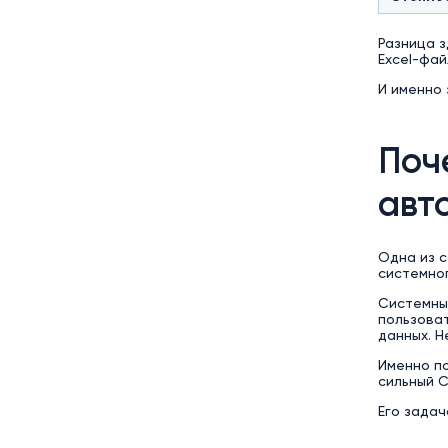
Разница з
Excel-фай
И именно 
Поч
авт
Одна из 
системно
Системны
пользоват
данных. Н
Именно по
сильный 
Его задач