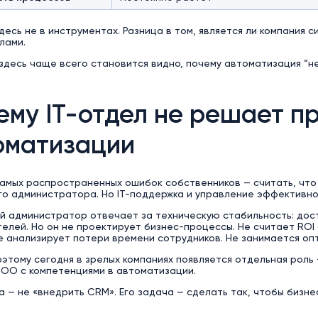
десь не в инструментах. Разница в том, является ли компания
лами.
здесь чаще всего становится видно, почему автоматизация “н
ему IT-отдел не решает п
оматизации
самых распространенных ошибок собственников — считать, чт
го администратора. Но IT-поддержка и управление эффективно
й администратор отвечает за техническую стабильность: дост
елей. Но он не проектирует бизнес-процессы. Не считает ROI
е анализирует потери времени сотрудников. Не занимается о
этому сегодня в зрелых компаниях появляется отдельная рол
COO с компетенциями в автоматизации.
а — не «внедрить CRM». Его задача — сделать так, чтобы бизн