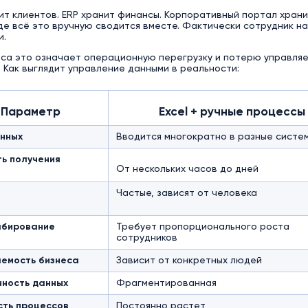
т клиентов. ERP хранит финансы. Корпоративный портал хранит
де всё это вручную сводится вместе. Фактически сотрудник 
и.
са это означает операционную перегрузку и потерю управляе
 Как выглядит управление данными в реальности:
Параметр
Excel + ручные процессы
анных
Вводится многократно в разные систе
ь получения
От нескольких часов до дней
в
Частые, зависят от человека
бирование
Требует пропорционального роста
сотрудников
емость бизнеса
Зависит от конкретных людей
чность данных
Фрагментированная
сть процессов
Постоянно растет