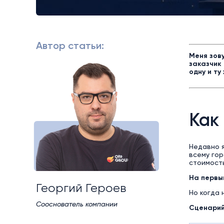
Автор статьи:
Меня зову
заказчик
одну и ту
Как
Недавно я
всему го
стоимость
На первы
Георгий Героев
Но когда 
Сооснователь компании
Сценарий