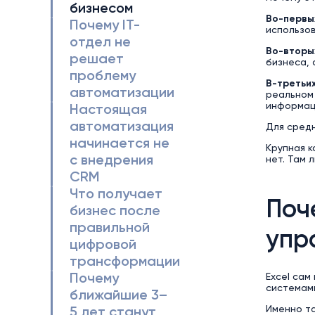
бизнесом
Во-первы
Почему IT-
использов
отдел не
Во-вторы
решает
бизнеса,
проблему
В-третьи
автоматизации
реальном
информац
Настоящая
автоматизация
Для средн
начинается не
Крупная 
с внедрения
нет. Там
CRM
Что получает
Поч
бизнес после
правильной
упр
цифровой
трансформации
Почему
Excel сам
системами
ближайшие 3–
Именно т
5 лет станут