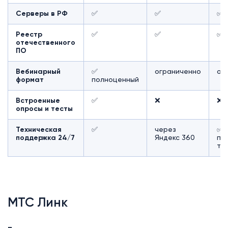
Серверы в РФ
✅
✅
✅
Реестр
✅
✅
✅
отечественного
ПО
Вебинарный
✅
ограниченно
ог
формат
полноценный
Встроенные
✅
❌
❌
опросы и тесты
Техническая
✅
через
✅ 
поддержка 24/7
Яндекс 360
пл
та
МТС Линк