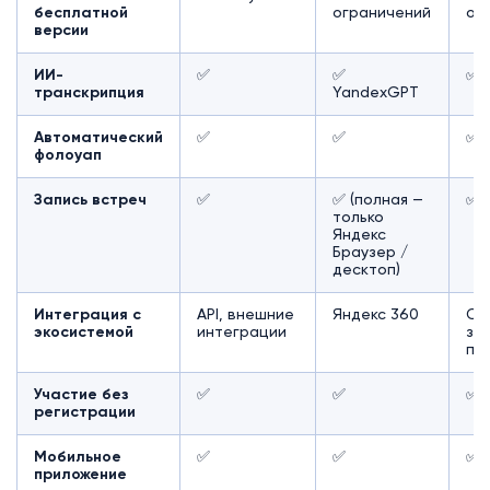
бесплатной
ограничений
ог
версии
ИИ-
✅
✅
✅ B
транскрипция
YandexGPT
Автоматический
✅
✅
✅
фолоуап
Запись встреч
✅
✅ (полная —
✅
только
Яндекс
Браузер /
десктоп)
Интеграция с
API, внешние
Яндекс 360
CR
экосистемой
интеграции
зад
по
Участие без
✅
✅
✅
регистрации
Мобильное
✅
✅
✅
приложение