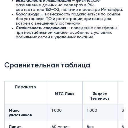
Безопасность и локализация
— физическое
размещение данных на серверах в РФ,
соответствие 152-ФЗ, наличие в реестре Минцифры.
Порог входа
— возможность подключиться по ссылке
без установки ПО и регистрации; критично для
встреч с внешними участниками.
Стабильность соединения
— поведение платформы
при нестабильном канале, особенно в условиях
мобильных сетей и удалённых локаций.
Сравнительная таблица
Параметр
МТС Линк
Яндекс
Б
Телемост
Макс.
1 000
1 000
30
участников
Лимит
60 минут
Без
Бе