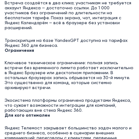
Встреча создаётся в два клика; участникам не требуется
аккаунт Яндекса — достаточно ссылки. До 1 000
участников без ограничений по длительности на
бесплатном тарифе. Показ экрана, чат, интеграция с
Яндекс Календарём — всё в браузере без установки
расширений.
Транскрипция на базе YandexGPT доступна на тарифах
Яндекс 360 для бизнеса.
Ограничения
Ключевое техническое ограничение: полная запись
встречи без временного лимита работает исключительно
в Яндекс Браузере или десктопном приложении. В
остальных браузерах запись обрывается на 30-й минуте.
Это существенно для команд, которые системно
архивируют встречи.
Экосистема платформы ограничена продуктами Яндекса,
что сужает возможности интеграции для компаний,
работающих вне стека Яндекс 360.
Для кого оптимален
Яндекс Телемост закрывает большинство задач малого и
среднего бизнеса, особенно в сценарии внешних
коммуникаций: переговоры с клиентами, первичные