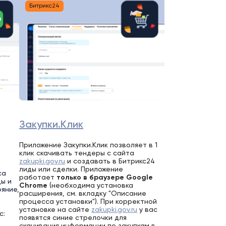
Битрикс24
Закупки.Клик
Приложение Закупки.Клик позволяет в 1
клик скачивать тендеры с сайта
zakupki.gov.ru
и создавать в Битрикс24
лиды или сделки. Приложение
са
работает
только в браузере Google
цы и
Chrom
e
(необходима установка
яние,
расширения, см. вкладку "Описание
процесса установки"). При корректной
установке на сайте
zakupki.gov.ru
у вас
с:
появятся синие стрелочки для
скачивания информации по закупкам в