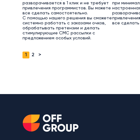
разворачивается в 1 клик и не требует
при минимал
привлечения программистов. Вы можете
настроенная
все сделать самостоятельно.
разворачива
С помощью нашего решения вы сможете
привлечения
системно работать с заказами очков,
все сделать
обрабатывать претензии и делать
стимулирующие СМС рассылки с
предложением особых условий.
1
2
>