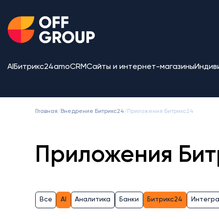
AI
Битрикс24
amoCRM
Сайты и интернет-магазины
Индив
Главная
/
Внедрение Битрикс24
/
Приложения Битрикс24
Приложения Бит
Все
AI
Аналитика
Банки
Битрикс24
Интегр