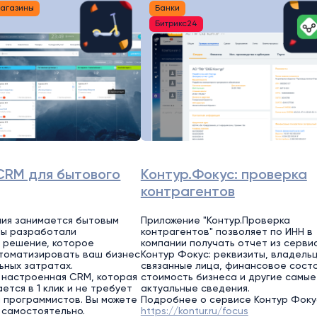
магазины
Банки
Битрикс24
CRM для бытового
Контур.Фокус: проверка
контрагентов
ия занимается бытовым
Приложение "Контур.Проверка
Мы разработали
контрагентов" позволяет по ИНН в
 решение, которое
компании получать отчет из серви
томатизировать ваш бизнес
Контур Фокус: реквизиты, владель
ьных затратах.
связанные лица, финансовое состо
 настроенная CRM, которая
стоимость бизнеса и другие самые
ется в 1 клик и не требует
актуальные сведения.
 программистов. Вы можете
Подробнее о сервисе Контур Фоку
 самостоятельно.
https://kontur.ru/focus