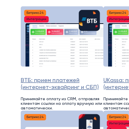
Битрикс24
Битрикс24
Интеграции
Интеграци
ВТБ: прием платежей
UKassa: 
(интернет-эквайринг и СБП)
(интерне
Принимайте оплату из CRM, отправляя
Принимайте 
клиентам ссылки на оплату вручную или
клиентам сс
автоматически.
автоматичес
Битрикс24
Битрикс24
Интеграци