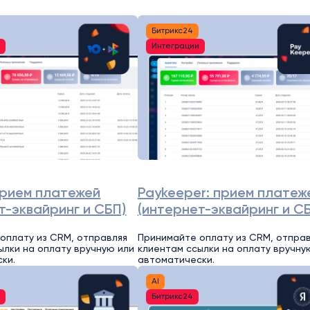
Битрикс24
и
Интеграции
прием платежей
Paykeeper: прием платеж
т-эквайринг и СБП)
(интернет-эквайринг и С
оплату из CRM, отправляя
Принимайте оплату из CRM, отпра
ылки на оплату вручную или
клиентам ссылки на оплату вручну
ки.
автоматически.
AI
и
Битрикс24