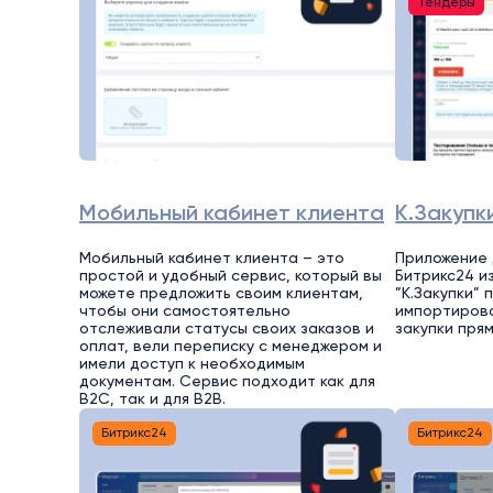
Тендеры
Мобильный кабинет клиента
К.Закупк
Мобильный кабинет клиента – это
Приложение 
простой и удобный сервис, который вы
Битрикс24 из
можете предложить своим клиентам,
”К.Закупки”
чтобы они самостоятельно
импортирова
отслеживали статусы своих заказов и
закупки пря
оплат, вели переписку с менеджером и
имели доступ к необходимым
документам. Сервис подходит как для
B2C, так и для B2B.
Битрикс24
Битрикс24