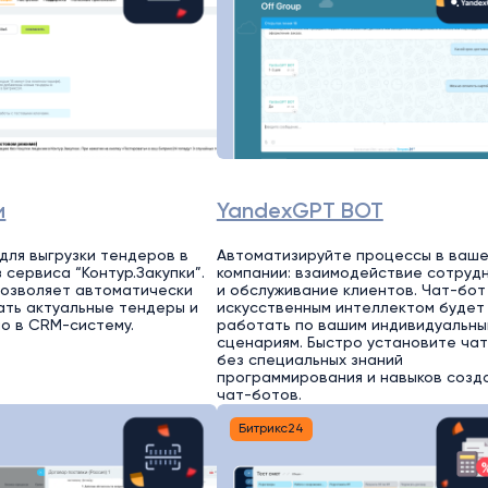
и
YandexGPT BOT
для выгрузки тендеров в
Автоматизируйте процессы в ваш
 сервиса “Контур.Закупки”.
компании: взаимодействие сотруд
 позволяет автоматически
и обслуживание клиентов. Чат-бот
ть актуальные тендеры и
искусственным интеллектом будет
мо в CRM-систему.
работать по вашим индивидуальны
сценариям. Быстро установите ча
без специальных знаний
программирования и навыков созд
чат-ботов.
Битрикс24