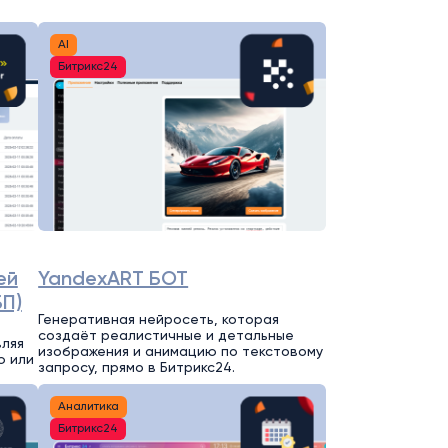
AI
Битрикс24
ей
YandexART БОТ
БП)
Генеративная нейросеть, которая
создаёт реалистичные и детальные
вляя
изображения и анимацию по текстовому
ю или
запросу, прямо в Битрикс24.
Аналитика
Битрикс24