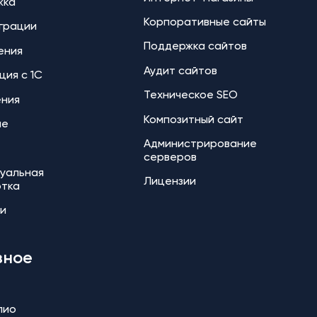
жка
Корпоративные сайты
еграции
Поддержка сайтов
ения
Аудит сайтов
ция с 1С
Техническое SEO
ения
Композитный сайт
ие
Администрирование
серверов
уальная
Лицензии
отка
и
зное
лио