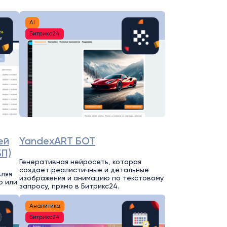
AI
Битрикс24
ей
YandexART БОТ
БП)
Генеративная нейросеть, которая
создаёт реалистичные и детальные
вляя
изображения и анимацию по текстовому
ю или
запросу, прямо в Битрикс24.
Аналитика
Битрикс24