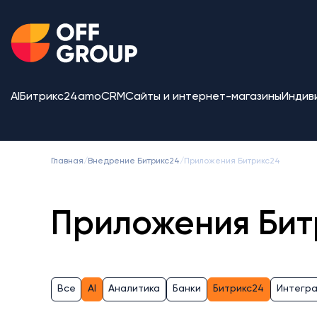
AI
Битрикс24
amoCRM
Сайты и интернет-магазины
Индив
Главная
/
Внедрение Битрикс24
/
Приложения Битрикс24
Приложения Бит
Все
AI
Аналитика
Банки
Битрикс24
Интегр