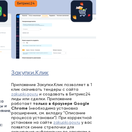
Битрикс24
Закупки.Клик
Приложение Закупки.Клик позволяет в 1
клик скачивать тендеры с сайта
zakupki.gov.ru
и создавать в Битрикс24
лиды или сделки. Приложение
са
работает
только в браузере Google
цы и
Chrom
e
(необходима установка
яние,
расширения, см. вкладку "Описание
процесса установки"). При корректной
установке на сайте
zakupki.gov.ru
у вас
с:
появятся синие стрелочки для
скачивания информации по закупкам в