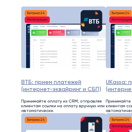
Битрикс24
Битрикс24
Интеграции
Интеграци
ВТБ: прием платежей
UKassa: 
(интернет-эквайринг и СБП)
(интерне
Принимайте оплату из CRM, отправляя
Принимайте 
клиентам ссылки на оплату вручную или
клиентам сс
автоматически.
автоматичес
Битрикс24
Битрикс24
Интеграци