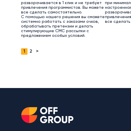
разворачивается в 1 клик и не требует
при минимал
привлечения программистов. Вы можете
настроенная
все сделать самостоятельно.
разворачива
С помощью нашего решения вы сможете
привлечения
системно работать с заказами очков,
все сделать
обрабатывать претензии и делать
стимулирующие СМС рассылки с
предложением особых условий.
1
2
>