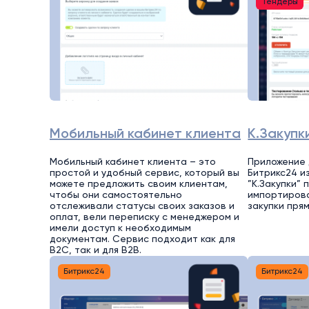
Тендеры
Мобильный кабинет клиента
К.Закупк
Мобильный кабинет клиента – это
Приложение 
простой и удобный сервис, который вы
Битрикс24 из
можете предложить своим клиентам,
”К.Закупки”
чтобы они самостоятельно
импортирова
отслеживали статусы своих заказов и
закупки пря
оплат, вели переписку с менеджером и
имели доступ к необходимым
документам. Сервис подходит как для
B2C, так и для B2B.
Битрикс24
Битрикс24