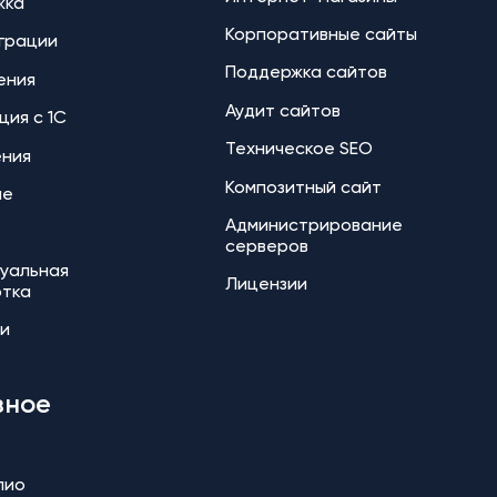
жка
Корпоративные сайты
еграции
Поддержка сайтов
ения
Аудит сайтов
ция с 1С
Техническое SEO
ения
Композитный сайт
ие
Администрирование
серверов
уальная
Лицензии
отка
и
зное
лио