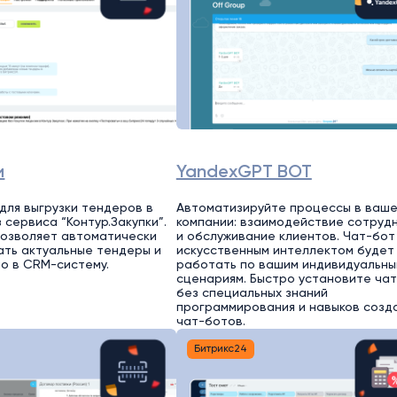
и
YandexGPT BOT
для выгрузки тендеров в
Автоматизируйте процессы в ваш
 сервиса “Контур.Закупки”.
компании: взаимодействие сотруд
 позволяет автоматически
и обслуживание клиентов. Чат-бот
ть актуальные тендеры и
искусственным интеллектом будет
мо в CRM-систему.
работать по вашим индивидуальны
сценариям. Быстро установите ча
без специальных знаний
программирования и навыков созд
чат-ботов.
Битрикс24