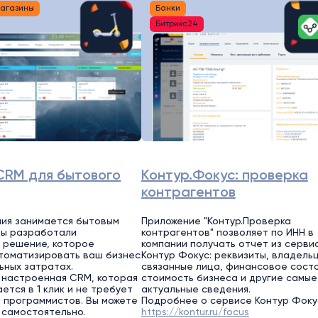
магазины
Банки
Битрикс24
CRM для бытового
Контур.Фокус: проверка
контрагентов
ия занимается бытовым
Приложение "Контур.Проверка
Мы разработали
контрагентов" позволяет по ИНН в
 решение, которое
компании получать отчет из серви
томатизировать ваш бизнес
Контур Фокус: реквизиты, владель
ьных затратах.
связанные лица, финансовое состо
 настроенная CRM, которая
стоимость бизнеса и другие самые
ется в 1 клик и не требует
актуальные сведения.
 программистов. Вы можете
Подробнее о сервисе Контур Фоку
 самостоятельно.
https://kontur.ru/focus