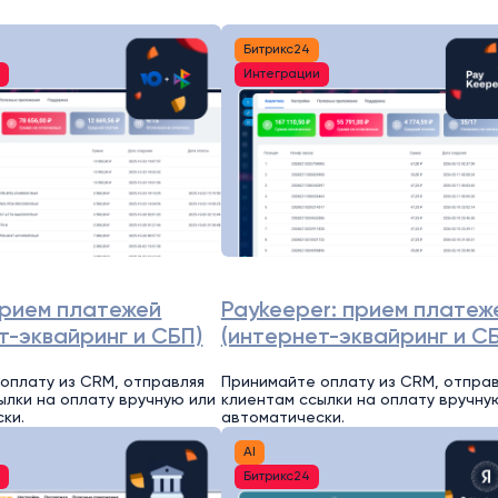
Битрикс24
и
Интеграции
прием платежей
Paykeeper: прием платеж
т-эквайринг и СБП)
(интернет-эквайринг и С
оплату из CRM, отправляя
Принимайте оплату из CRM, отпра
ылки на оплату вручную или
клиентам ссылки на оплату вручну
ки.
автоматически.
AI
и
Битрикс24