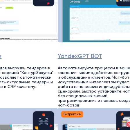
и
YandexGPT BOT
для выгрузки тендеров в
Автоматизируйте процессы в ваш
 сервиса “Контур.Закупки”.
компании: взаимодействие сотруд
 позволяет автоматически
и обслуживание клиентов. Чат-бот
ть актуальные тендеры и
искусственным интеллектом будет
мо в CRM-систему.
работать по вашим индивидуальны
сценариям. Быстро установите ча
без специальных знаний
программирования и навыков созд
чат-ботов.
Битрикс24