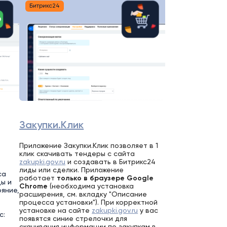
Битрикс24
Закупки.Клик
Приложение Закупки.Клик позволяет в 1
клик скачивать тендеры с сайта
zakupki.gov.ru
и создавать в Битрикс24
лиды или сделки. Приложение
са
работает
только в браузере Google
цы и
Chrom
e
(необходима установка
яние,
расширения, см. вкладку "Описание
процесса установки"). При корректной
установке на сайте
zakupki.gov.ru
у вас
с:
появятся синие стрелочки для
скачивания информации по закупкам в