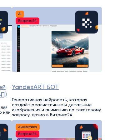
AI
Битрикс24
ей
YandexART БОТ
БП)
Генеративная нейросеть, которая
создаёт реалистичные и детальные
вляя
изображения и анимацию по текстовому
ю или
запросу, прямо в Битрикс24.
Аналитика
Битрикс24