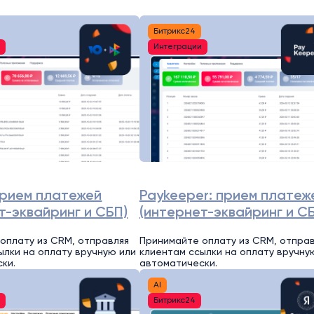
Битрикс24
и
Интеграции
прием платежей
Paykeeper: прием платеж
т-эквайринг и СБП)
(интернет-эквайринг и С
оплату из CRM, отправляя
Принимайте оплату из CRM, отпра
ылки на оплату вручную или
клиентам ссылки на оплату вручну
ки.
автоматически.
AI
и
Битрикс24