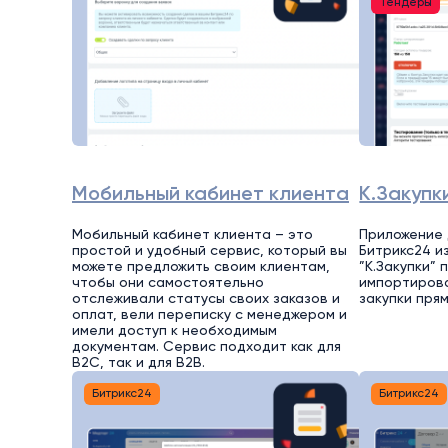
Тендеры
Мобильный кабинет клиента
К.Закупк
Мобильный кабинет клиента – это
Приложение 
простой и удобный сервис, который вы
Битрикс24 из
можете предложить своим клиентам,
”К.Закупки”
чтобы они самостоятельно
импортирова
отслеживали статусы своих заказов и
закупки пря
оплат, вели переписку с менеджером и
имели доступ к необходимым
документам. Сервис подходит как для
B2C, так и для B2B.
Битрикс24
Битрикс24