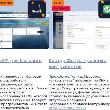
магазины
Банки
Битрикс24
CRM для бытового
Контур.Фокус: проверка
контрагентов
ия занимается бытовым
Приложение "Контур.Проверка
Мы разработали
контрагентов" позволяет по ИНН в
 решение, которое
компании получать отчет из серви
томатизировать ваш бизнес
Контур Фокус: реквизиты, владель
ьных затратах.
связанные лица, финансовое состо
 настроенная CRM, которая
стоимость бизнеса и другие самые
ется в 1 клик и не требует
актуальные сведения.
 программистов. Вы можете
Подробнее о сервисе Контур Фоку
 самостоятельно.
https://kontur.ru/focus