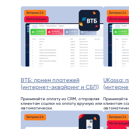
Битрикс24
Битрикс24
Интеграции
Интеграци
ВТБ: прием платежей
UKassa: 
(интернет-эквайринг и СБП)
(интерне
Принимайте оплату из CRM, отправляя
Принимайте 
клиентам ссылки на оплату вручную или
клиентам сс
автоматически.
автоматичес
Битрикс24
Битрикс24
Интеграци