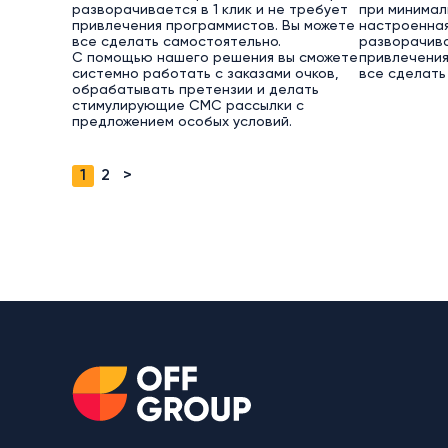
разворачивается в 1 клик и не требует
при минимал
привлечения программистов. Вы можете
настроенная
все сделать самостоятельно.
разворачива
С помощью нашего решения вы сможете
привлечения
системно работать с заказами очков,
все сделать
обрабатывать претензии и делать
стимулирующие СМС рассылки с
предложением особых условий.
1
2
>