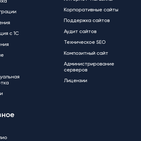
жка
Корпоративные сайты
еграции
Поддержка сайтов
ения
Аудит сайтов
ция с 1С
Техническое SEO
ения
Композитный сайт
ие
Администрирование
серверов
уальная
Лицензии
отка
и
зное
лио