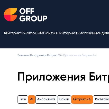
AI
Битрикс24
amoCRM
Сайты и интернет-магазины
Индив
Главная
/
Внедрение Битрикс24
/
Приложения Битрикс24
Приложения Бит
Все
AI
Аналитика
Банки
Битрикс24
Интегр