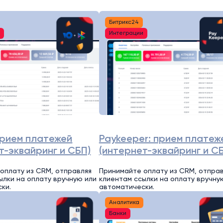
Битрикс24
и
Интеграции
прием платежей
Paykeeper: прием платеж
т-эквайринг и СБП)
(интернет-эквайринг и С
оплату из CRM, отправляя
Принимайте оплату из CRM, отпра
ылки на оплату вручную или
клиентам ссылки на оплату вручну
ки.
автоматически.
Аналитика
Банки