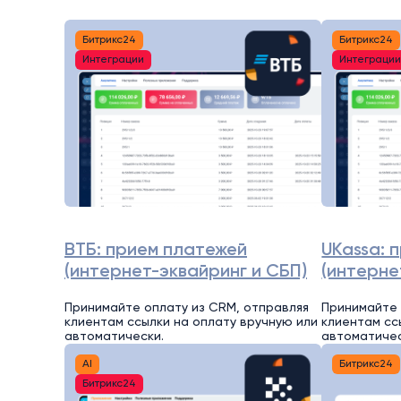
Битрикс24
Битрикс24
Интеграции
Интеграци
ВТБ: прием платежей
UKassa: 
(интернет-эквайринг и СБП)
(интерне
Принимайте оплату из CRM, отправляя
Принимайте 
клиентам ссылки на оплату вручную или
клиентам сс
автоматически.
автоматичес
AI
Битрикс24
Битрикс24