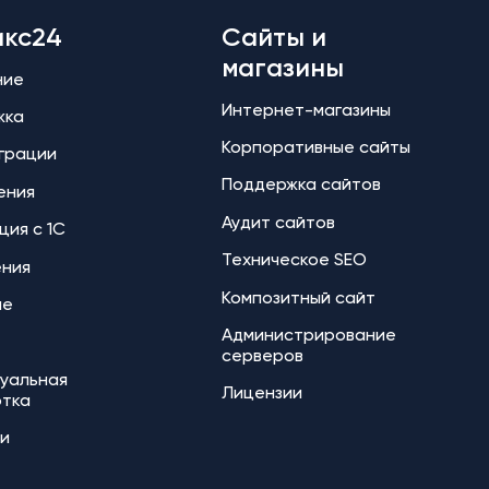
икс24
Сайты и
магазины
ние
Интернет-магазины
жка
Корпоративные сайты
еграции
Поддержка сайтов
ения
Аудит сайтов
ция с 1С
Техническое SEO
ения
Композитный сайт
ие
Администрирование
серверов
уальная
Лицензии
отка
и