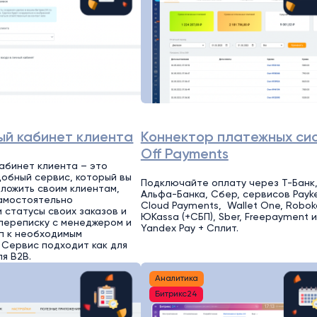
ый кабинет клиента
Коннектор платежных си
Off Payments
абинет клиента – это
добный сервис, который вы
Подключайте оплату через Т-Банк
ложить своим клиентам,
Альфа-Банка, Сбер, сервисов Payk
амостоятельно
Cloud Payments, Wallet One, Robok
 статусы своих заказов и
ЮKassa (+СБП), Sber, Freepayment и
 переписку с менеджером и
Yandex Pay + Сплит.
п к необходимым
 Сервис подходит как для
ля B2B.
Аналитика
Битрикс24