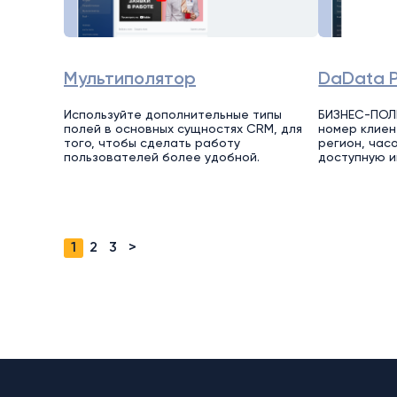
Мультиполятор
DaData 
Используйте дополнительные типы
БИЗНЕС-ПОЛ
полей в основных сущностях CRM, для
номер клиен
того, чтобы сделать работу
регион, час
пользователей более удобной.
доступную 
1
2
3
>