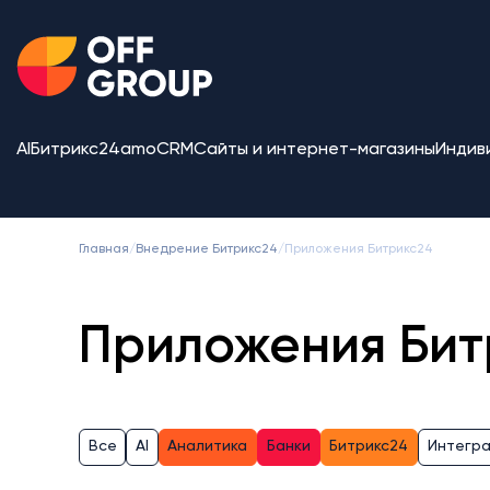
AI
Битрикс24
amoCRM
Сайты и интернет-магазины
Индив
Главная
/
Внедрение Битрикс24
/
Приложения Битрикс24
Приложения Бит
Все
AI
Аналитика
Банки
Битрикс24
Интегр