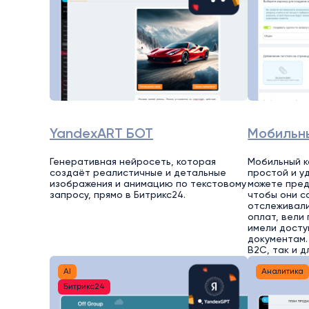
YandexART БОТ
Мобильн
Генеративная нейросеть, которая
Мобильный к
создаёт реалистичные и детальные
простой и у
изображения и анимацию по текстовому
можете пред
запросу, прямо в Битрикс24.
чтобы они с
отслеживали
оплат, вели
имели досту
документам.
B2C, так и д
AI
Аналитика
Битрикс24