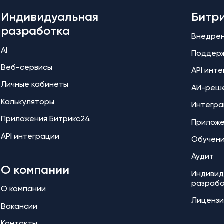
Индивидуальная
Битр
разработка
Внедре
AI
Поддер
Веб-сервисы
API инт
Личные кабинеты
АИ-реш
Калькуляторы
Интегра
Приложения Битрикс24
Прилож
API интеграции
Обучен
Аудит
О компании
Индивид
разраб
О компании
Лицензи
Вакансии