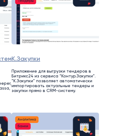
Тендеры
стем
К.Закупки
Приложение для выгрузки тендеров в
Битрикс24 из сервиса “Контур.Закупки”.
,
”К.Закупки” позволяет автоматически
eeper,
импортировать актуальные тендеры и
assa,
закупки прямо в CRM-систему.
Аналитика
Банки