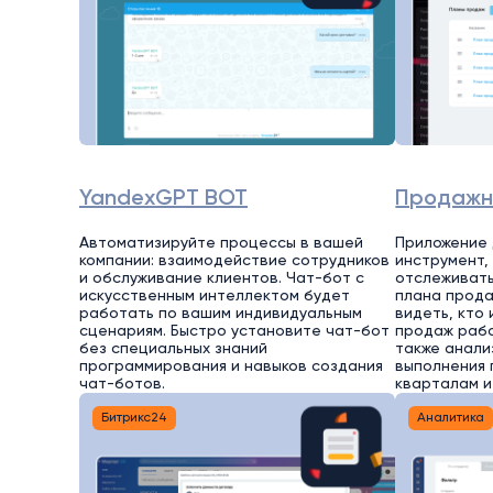
YandexGPT BOT
Продажн
Автоматизируйте процессы в вашей
Приложение 
компании: взаимодействие сотрудников
инструмент,
и обслуживание клиентов. Чат-бот с
отслеживать
искусственным интеллектом будет
плана прода
работать по вашим индивидуальным
видеть, кто
сценариям. Быстро установите чат-бот
продаж раб
без специальных знаний
также анали
программирования и навыков создания
выполнения 
чат-ботов.
кварталам и
Битрикс24
Аналитика