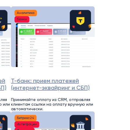
Аналитика
Банки
ей
Т-банк: прием платежей
БП)
(интернет-эквайринг и СБП)
вляя
Принимайте оплату из CRM, отправляя
ю или
клиентам ссылки на оплату вручную или
автоматически.
Битрикс24
Интеграции