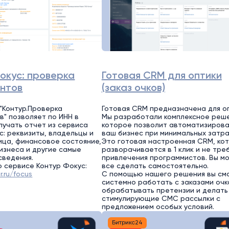
окус: проверка
Готовая CRM для оптики
ентов
(заказ очков)
"Контур.Проверка
Готовая CRM предназначена для оп
в" позволяет по ИНН в
Мы разработали комплексное реше
лучать отчет из сервиса
которое позволит автоматизирова
с: реквизиты, владельцы и
ваш бизнес при минимальных затра
ица, финансовое состояние,
Это готовая настроенная CRM, ко
изнеса и другие самые
разворачивается в 1 клик и не тре
сведения.
привлечения программистов. Вы м
 сервисе Контур Фокус:
все сделать самостоятельно.
r.ru/focus
С помощью нашего решения вы см
системно работать с заказами очк
обрабатывать претензии и делать
стимулирующие СМС рассылки с
предложением особых условий.
Битрикс24