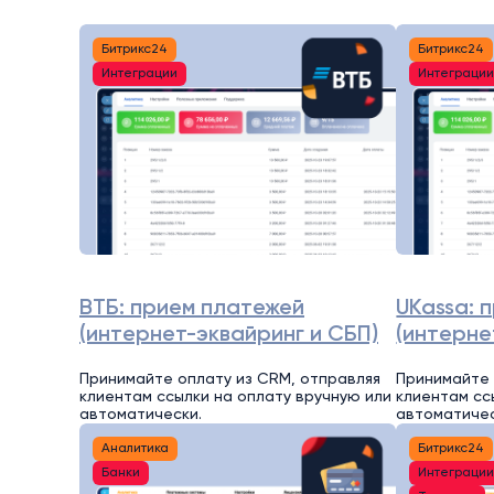
Битрикс24
Битрикс24
Интеграции
Интеграци
ВТБ: прием платежей
UKassa: 
(интернет-эквайринг и СБП)
(интерне
Принимайте оплату из CRM, отправляя
Принимайте 
клиентам ссылки на оплату вручную или
клиентам сс
автоматически.
автоматичес
Аналитика
Битрикс24
Банки
Интеграци