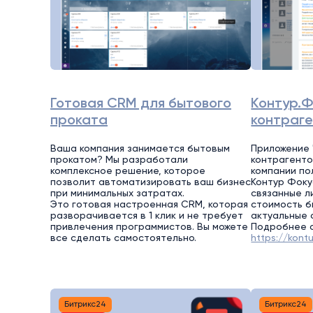
Готовая CRM для бытового
Контур.Ф
проката
контраг
Ваша компания занимается бытовым
Приложение 
прокатом? Мы разработали
контрагенто
комплексное решение, которое
компании по
позволит автоматизировать ваш бизнес
Контур Фоку
при минимальных затратах.
связанные л
Это готовая настроенная CRM, которая
стоимость б
разворачивается в 1 клик и не требует
актуальные 
привлечения программистов. Вы можете
Подробнее о
все сделать самостоятельно.
https://kontu
Битрикс24
Битрикс24