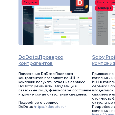
Тендеры
Интеграци
Тендеры
DaData.Проверка
Saby Prof
контрагентов
компания
Приложение DaData.Проверка
Приложение S
контрагентов позволяет по ИНН в
компаниях и
компании получать отчет из сервиса
ИНН в компа
DaData: реквизиты, владельцы и
сервиса Saby
связанные лица, финансовое состояние
владельцах:
и другие самые актуальные сведения.
связанные л
стоимость б
Подробнее о сервисе
актуальные 
DaData:
https://dadata.ru/
Подробнее о
компаниях и
https://saby.