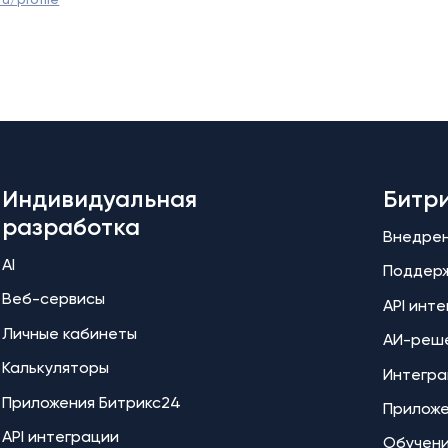
Индивидуальная
Битр
разработка
Внедре
AI
Поддер
Веб-сервисы
API инт
Личные кабинеты
АИ-реш
Калькуляторы
Интегра
Приложения Битрикс24
Прилож
API интеграции
Обучен