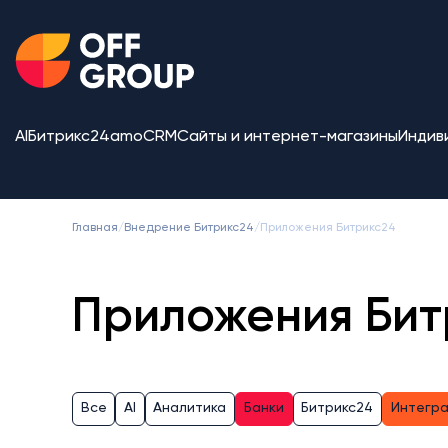
AI
Битрикс24
amoCRM
Сайты и интернет-магазины
Индив
Главная
/
Внедрение Битрикс24
/
Приложения Битрикс24
Приложения Бит
Все
AI
Аналитика
Банки
Битрикс24
Интегр