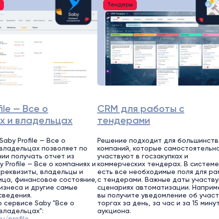
и
Тендеры
ile — Все о
CRM для работы с
х и владельцах
тендерами
aby Profile — Все о
Решение подходит для большинств
 владельцах позволяет по
компаний, которые самостоятельн
нии получать отчет из
участвуют в госзакупках и
 Profile — Все о компаниях и
коммерческих тендерах. В системе
 реквизиты, владельцы и
есть все необходимые поля для р
ица, финансовое состояние,
с тендерами. Важные даты участву
изнеса и другие самые
сценариях автоматизации. Наприм
сведения.
вы получите уведомление об участ
 сервисе Saby "Все о
торгах за день, за час и за 15 мину
 владельцах":
аукциона.
ru/profile