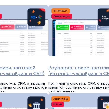
Битрикс24
и
Интеграции
прием платежей
Paykeeper: прием платеж
т-эквайринг и СБП)
(интернет-эквайринг и С
оплату из CRM, отправляя
Принимайте оплату из CRM, отпра
ылки на оплату вручную или
клиентам ссылки на оплату вручну
ки.
автоматически.
Аналитика
и
Банки