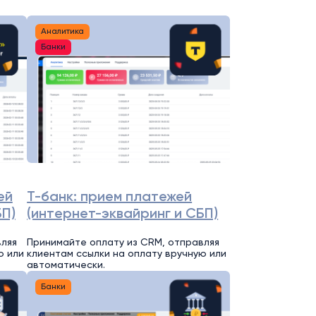
Аналитика
Банки
ей
Т-банк: прием платежей
БП)
(интернет-эквайринг и СБП)
вляя
Принимайте оплату из CRM, отправляя
ю или
клиентам ссылки на оплату вручную или
автоматически.
Банки