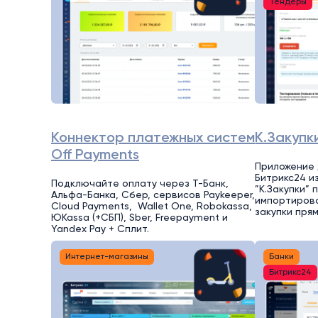
Тендеры
Коннектор платежных систем
К.Закупк
Off Payments
Приложение 
Битрикс24 из
Подключайте оплату через Т-Банк,
”К.Закупки”
Альфа-Банка, Сбер, сервисов Paykeeper,
импортирова
Cloud Payments, Wallet One, Robokassa,
закупки пря
ЮKassa (+СБП), Sber, Freepayment и
Yandex Pay + Сплит.
Интернет-магазины
Банки
Битрикс24