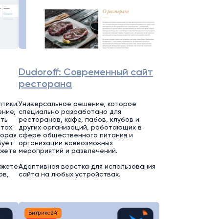
Dudoroff: Современный сайт
ресторана
тики.
Универсальное решение, которое
ние,
специально разработано для
ть
ресторанов, кафе, пабов, клубов и
тах.
других организаций, работающих в
торая
сфере общественного питания и
бует
организации всевозможных
ожете
мероприятий и развлечений.
ожете
Адаптивная верстка для использования
ов,
сайта на любых устройствах.
Битрикс24