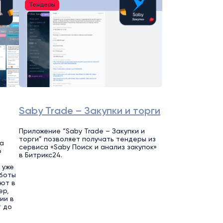
Тендеры
Saby Trade – Закупки и торги
Приложение “Saby Trade – Закупки и
торги” позволяет получать тендеры из
а
сервиса «Saby Поиск и анализ закупок»
о
в Битрикс24.
 уже
аботы
ют в
ер,
ии в
т до