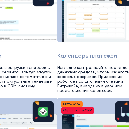
и
Календарь платежей
для выгрузки тендеров в
Наглядно контролируйте поступле
 сервиса “Контур.Закупки”.
денежных средств, чтобы избегать
 позволяет автоматически
кассовых разрывов. Приложение
ть актуальные тендеры и
работает со штатными счетами
мо в CRM-систему.
Битрикс24, выводя их в удобном
представлении календаря.
Битрикс24
Отраслевая CRM