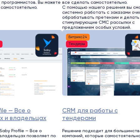
 программистов. Вы можете
все сделать самостоятельно.
 самостоятельно.
С помощью нашего решения вы см
системно работать с заказами очк
обрабатывать претензии и делать
стимулирующие СМС рассылки с
предложением особых условий.
Битрикс24
и
Тендеры
ile — Все о
CRM для работы с
х и владельцах
тендерами
aby Profile — Все о
Решение подходит для большинств
 владельцах позволяет по
компаний, которые самостоятельн