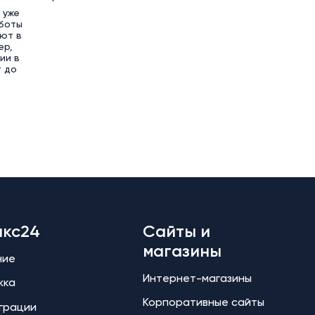
 уже
аботы
ют в
ер,
ии в
т до
икс24
Сайты и
магазины
ние
Интернет-магазины
жка
Корпоративные сайты
еграции