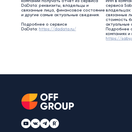
компании получать отчет из сервиса
ИНН в компа
DaData: реквизиты, владельцы и
сервиса Saby
связанные лица, финансовое состояние
владельцах:
и другие самые актуальные сведения.
связанные л
стоимость б
Подробнее о сервисе
актуальные 
DaData:
https://dadata.ru/
Подробнее о
компаниях и
https://saby.