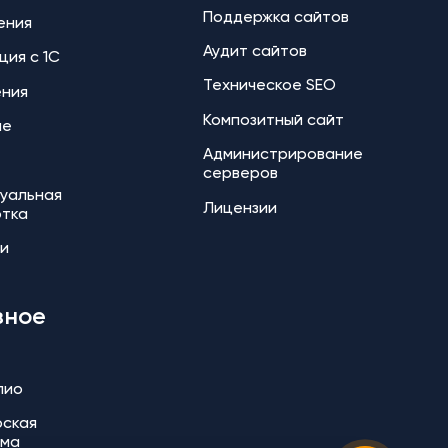
Поддержка сайтов
ения
Аудит сайтов
ция с 1С
Техническое SEO
ения
Композитный сайт
ие
Администрирование
серверов
уальная
Лицензии
отка
и
зное
лио
ская
мма