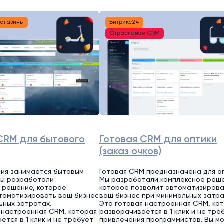
магазины
Битрикс24
Отраслевая CRM
CRM для бытового
Готовая CRM для оптики
(заказ очков)
ия занимается бытовым
Готовая CRM предназначена для оп
Мы разработали
Мы разработали комплексное реше
 решение, которое
которое позволит автоматизирова
томатизировать ваш бизнес
ваш бизнес при минимальных затра
ьных затратах.
Это готовая настроенная CRM, ко
 настроенная CRM, которая
разворачивается в 1 клик и не тре
ется в 1 клик и не требует
привлечения программистов. Вы м