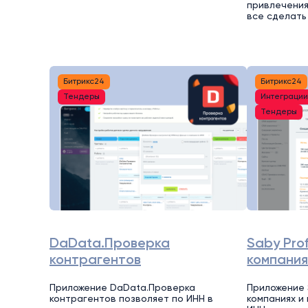
привлечения
все сделать
Битрикс24
Битрикс24
Тендеры
Интеграци
Тендеры
DaData.Проверка
Saby Prof
контрагентов
компания
Приложение DaData.Проверка
Приложение S
контрагентов позволяет по ИНН в
компаниях и