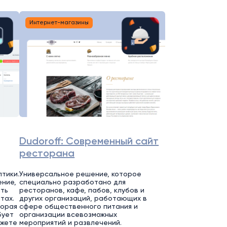
Интернет-магазины
Dudoroff: Современный сайт
ресторана
тики.
Универсальное решение, которое
ние,
специально разработано для
ть
ресторанов, кафе, пабов, клубов и
тах.
других организаций, работающих в
торая
сфере общественного питания и
бует
организации всевозможных
ожете
мероприятий и развлечений.