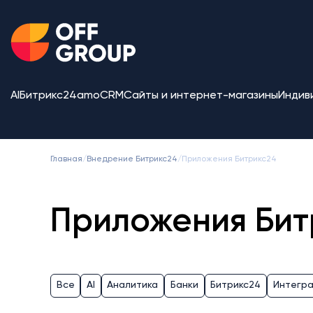
AI
Битрикс24
amoCRM
Сайты и интернет-магазины
Индив
Главная
/
Внедрение Битрикс24
/
Приложения Битрикс24
Приложения Бит
Все
AI
Аналитика
Банки
Битрикс24
Интегр