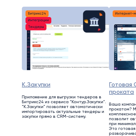
Битрикс24
Интернет-
Интеграции
Тендеры
К.Закупки
Готовая 
проката
Приложение для выгрузки тендеров в
Битрикс24 из сервиса “Контур.Закупки”.
Ваша компан
”К.Закупки” позволяет автоматически
прокатом? 
импортировать актуальные тендеры и
комплексное
закупки прямо в CRM-систему.
позволит ав
при минимал
Это готовая
разворачива