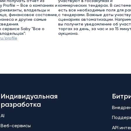
нии получать отчет из
участвуют в госзакупках и
 Profile — Все о компаниях и
коммерческих тендерах. В системе
 реквизиты, владельцы и
есть все необходимые поля для р
ица, финансовое состояние,
с тендерами. Важные даты участву
изнеса и другие самые
сценариях автоматизации. Наприм
сведения.
вы получите уведомление об участ
 сервисе Saby "Все о
торгах за день, за час и за 15 мину
 владельцах":
аукциона.
ru/profile
Индивидуальная
Битр
разработка
Внедре
AI
Поддер
Веб-сервисы
API инт