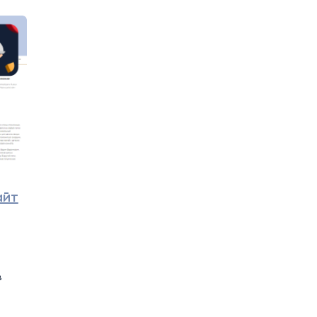
айт
в