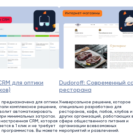
Интернет-магазины
я CRM
CRM для оптики
Dudoroff: Современный с
ков)
ресторана
 предназначена для оптики.
Универсальное решение, которое
али комплексное решение,
специально разработано для
волит автоматизировать
ресторанов, кафе, пабов, клубов и
при минимальных затратах.
других организаций, работающих 
 настроенная CRM, которая
сфере общественного питания и
ется в 1 клик и не требует
организации всевозможных
 программистов. Вы можете
мероприятий и развлечений.