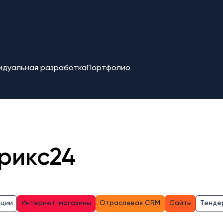
идуальная разработка
Портфолио
рикс24
ации
Интернет-магазины
Отраслевая CRM
Сайты
Тенде