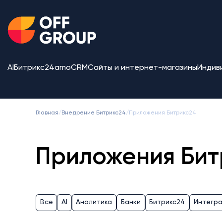
AI
Битрикс24
amoCRM
Сайты и интернет-магазины
Индив
Главная
/
Внедрение Битрикс24
/
Приложения Битрикс24
Приложения Бит
Все
AI
Аналитика
Банки
Битрикс24
Интегр