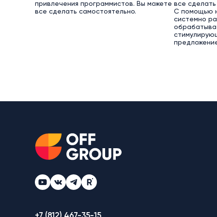
привлечения программистов. Вы можете
все сделать
все сделать самостоятельно.
С помощью 
системно ра
обрабатыват
стимулирую
предложение
+7 (812) 467-35-15