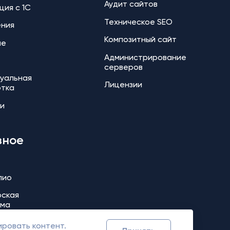
Аудит сайтов
ция с 1С
Техническое SEO
ения
Композитный сайт
ие
Администрирование
серверов
уальная
Лицензии
отка
и
зное
лио
ская
мма
ировать контент.