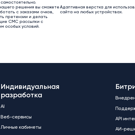
 самостоятельно.
нашего решения вы сможете
Адаптивная верстка для использов
ботать с заказами очков,
сайта на любых устройствах.
ь претензии и делать
щие СМС рассылки с
м особых условий.
Индивидуальная
Битр
разработка
Внедре
AI
Поддер
Веб-сервисы
API инт
Личные кабинеты
АИ-реш