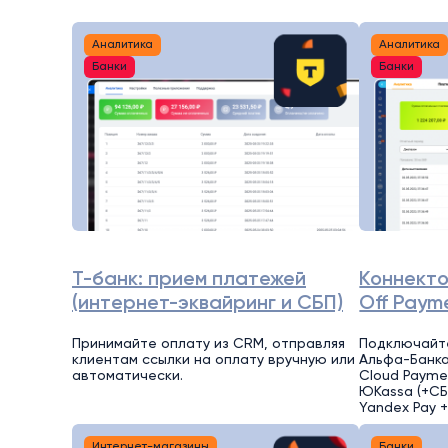
Аналитика
Аналитика
Банки
Банки
Т-банк: прием платежей
Коннекто
(интернет-эквайринг и СБП)
Off Paym
Принимайте оплату из CRM, отправляя
Подключайте
клиентам ссылки на оплату вручную или
Альфа-Банка
автоматически.
Cloud Payme
ЮKassa (+СБП
Yandex Pay +
Интернет-магазины
Банки