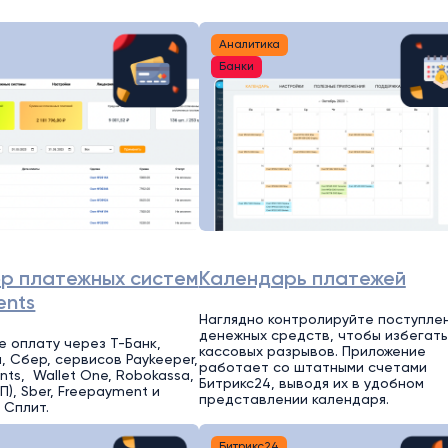
Аналитика
Банки
р платежных систем
Календарь платежей
ents
Наглядно контролируйте поступле
денежных средств, чтобы избегать
 оплату через Т-Банк,
кассовых разрывов. Приложение
, Сбер, сервисов Paykeeper,
работает со штатными счетами
nts, Wallet One, Robokassa,
Битрикс24, выводя их в удобном
), Sber, Freepayment и
представлении календаря.
 Сплит.
Битрикс24