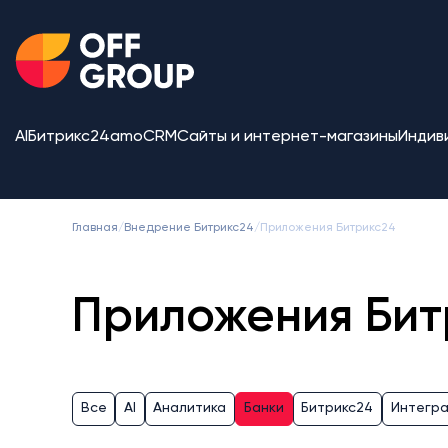
AI
Битрикс24
amoCRM
Сайты и интернет-магазины
Индив
Главная
/
Внедрение Битрикс24
/
Приложения Битрикс24
Приложения Бит
Все
AI
Аналитика
Банки
Битрикс24
Интегр