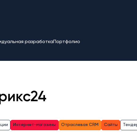
идуальная разработка
Портфолио
рикс24
ации
Интернет-магазины
Отраслевая CRM
Сайты
Тенде