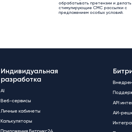
обрабатывать претензии и делать
стимулирующие СМС рассылки с
предложением особых условий.
Индивидуальная
Битр
разработка
Внедре
AI
Поддер
Веб-сервисы
API инт
Личные кабинеты
АИ-реш
Калькуляторы
Интегра
Приложения Битрикс24