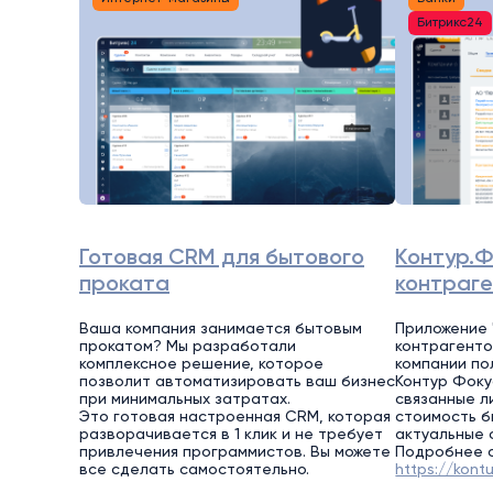
Битрикс24
Готовая CRM для бытового
Контур.Ф
проката
контраг
Ваша компания занимается бытовым
Приложение 
прокатом? Мы разработали
контрагенто
комплексное решение, которое
компании по
позволит автоматизировать ваш бизнес
Контур Фоку
при минимальных затратах.
связанные л
Это готовая настроенная CRM, которая
стоимость б
разворачивается в 1 клик и не требует
актуальные 
привлечения программистов. Вы можете
Подробнее о
все сделать самостоятельно.
https://kontu