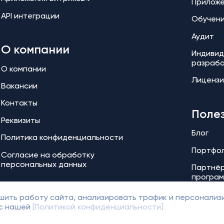
Прилож
API интеграции
Обучен
Аудит
О компании
Индивид
разраб
О компании
Лицензи
Вакансии
Контакты
Поле
Реквизиты
Блог
Политика конфиденциальности
Портфо
Согласие на обработку
персональных данных
Партнёр
програ
чшить работу сайта, анализировать трафик и персонализ
 с нашей
[Политикой конфиденциальности]
© 2018-2026 Off Group. Товарный знак защищен правами.