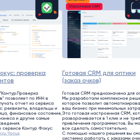
Отраслевая CRM
окус: проверка
Готовая CRM для оптики
ентов
(заказ очков)
"Контур.Проверка
Готовая CRM предназначена для оп
в" позволяет по ИНН в
Мы разработали комплексное реше
лучать отчет из сервиса
которое позволит автоматизирова
с: реквизиты, владельцы и
ваш бизнес при минимальных затра
ица, финансовое состояние,
Это готовая настроенная CRM, ко
изнеса и другие самые
разворачивается в 1 клик и не тре
сведения.
привлечения программистов. Вы м
 сервисе Контур Фокус:
все сделать самостоятельно.
r.ru/focus
С помощью нашего решения вы см
системно работать с заказами очк