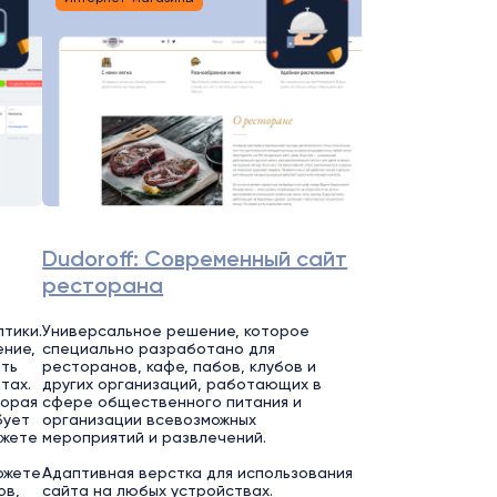
Dudoroff: Современный сайт
ресторана
тики.
Универсальное решение, которое
ние,
специально разработано для
ть
ресторанов, кафе, пабов, клубов и
тах.
других организаций, работающих в
торая
сфере общественного питания и
бует
организации всевозможных
ожете
мероприятий и развлечений.
ожете
Адаптивная верстка для использования
ов,
сайта на любых устройствах.