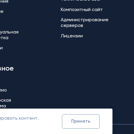
ения
Композитный сайт
ие
Администрирование
серверов
уальная
Лицензии
отка
и
зное
лио
ская
мма
ировать контент.
Принять