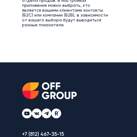
отдела продаж. В настройках
приложения можно выбрать, кто
является вашими клиентами контакты
(B2C) или компании (B2B), в зависимости
от вашего выбора будут выводиться
разные показатели.
+7 (812) 467-35-15