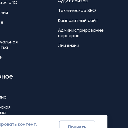
Аудит сайтов
ция с 1С
Техническое SEO
ения
Композитный сайт
ие
Администрирование
серверов
уальная
Лицензии
отка
и
зное
лио
ская
мма
ировать контент.
Принять