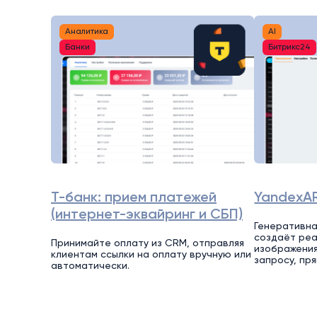
Аналитика
AI
Банки
Битрикс24
Т-банк: прием платежей
YandexA
(интернет-эквайринг и СБП)
Генеративна
создаёт реа
Принимайте оплату из CRM, отправляя
изображения
клиентам ссылки на оплату вручную или
запросу, пря
автоматически.