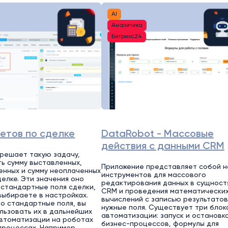
AI
Аналитика
Битрикс24
етов по сделке
DataRobot - Массовые
действия с данными CRM
решает такую задачу,
ть сумму выставленных,
Приложение представляет собой 
енных и сумму неоплаченных
инструментов для массового
делке. Эти значения оно
редактирования данных в сущност
 стандартные поля сделки,
CRM и проведения математически
выбираете в настройках.
вычислений с записью результатов
то стандартные поля, вы
нужные поля. Существует три блок
льзовать их в дальнейших
автоматизации: запуск и остановк
втоматизации на роботах
бизнес-процессов, формулы для
процессах. Например,