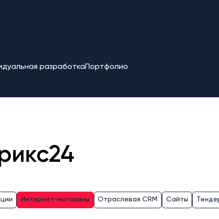
идуальная разработка
Портфолио
рикс24
ации
Интернет-магазины
Отраслевая CRM
Сайты
Тенде