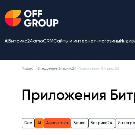
AI
Битрикс24
amoCRM
Сайты и интернет-магазины
Индив
Главная
/
Внедрение Битрикс24
/
Приложения Битрикс24
Приложения Бит
Все
AI
Аналитика
Банки
Битрикс24
Интегр