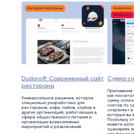
Интернет-магазины
Аналитика
Битрикс24
Dudoroff: Современный сайт
Сумма сч
ресторана
Приложение 
как посчита
Универсальное решение, которое
сумму оплач
специально разработано для
счетов по с
ресторанов, кафе, пабов, клубов и
сохраняет в
других организаций, работающих в
которые вы 
сфере общественного питания и
Поскольку э
организации всевозможных
можете испо
мероприятий и развлечений.
сценариях а
или бизнес-