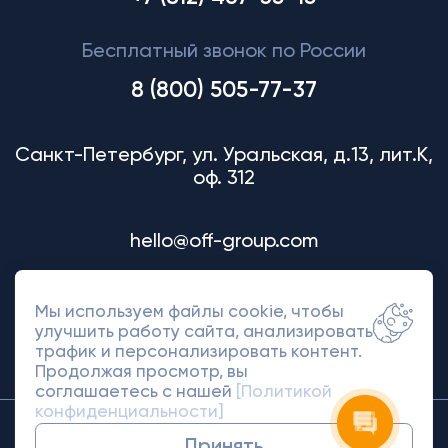
Бесплатный звонок по России
8 (800) 505-77-37
Санкт-Петербург, ул. Уральская, д.13, лит.К,
оф. 312
hello@off-group.com
Мы используем файлы cookie, чтобы
улучшить работу сайта, анализировать
трафик и персонализировать контент.
Продолжая просмотр, вы
соглашаетесь с нашей
[Политикой
конфиденциальности]
© 2018-2026 Off Group. Товарный знак
Принять