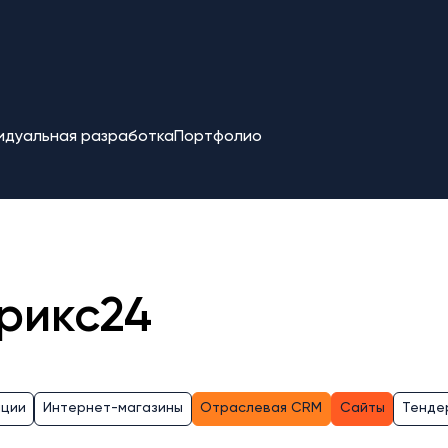
идуальная разработка
Портфолио
рикс24
ации
Интернет-магазины
Отраслевая CRM
Сайты
Тенде