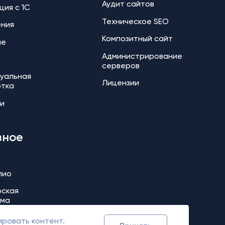
Аудит сайтов
ция с 1С
Техническое SEO
ения
Композитный сайт
ие
Администрирование
серверов
уальная
Лицензии
отка
и
зное
лио
ская
мма
ировать контент.