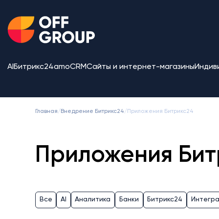
AI
Битрикс24
amoCRM
Сайты и интернет-магазины
Индив
Главная
/
Внедрение Битрикс24
/
Приложения Битрикс24
Приложения Бит
Все
AI
Аналитика
Банки
Битрикс24
Интегр