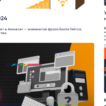
024
В
нет в бизнесе» — знаменитая фраза Билла Гейтса,
н
тва.
с
п