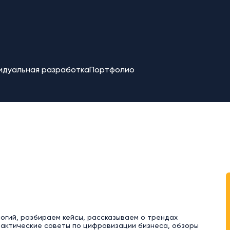
идуальная разработка
Портфолио
логий, разбираем кейсы, рассказываем о трендах
рактические советы по цифровизации бизнеса, обзоры