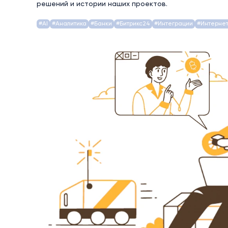
решений и истории наших проектов.
#AI
#Аналитика
#Банки
#Битрикс24
#Интеграции
#Интерне
Сайты
Тендеры