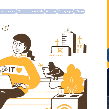
т-магазины
#Отраслевая CRM
#Сайты
#Тендеры
#Фичи