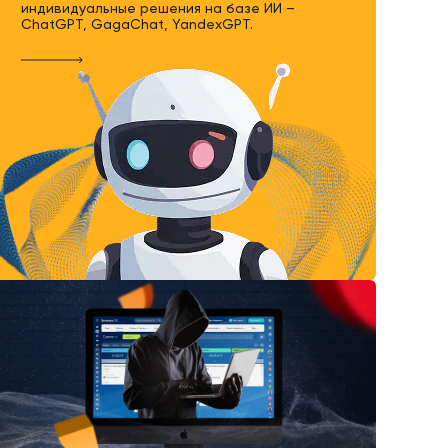
индивидуальные решения на базе ИИ –
ChatGPT, GagaChat, YandexGPT.