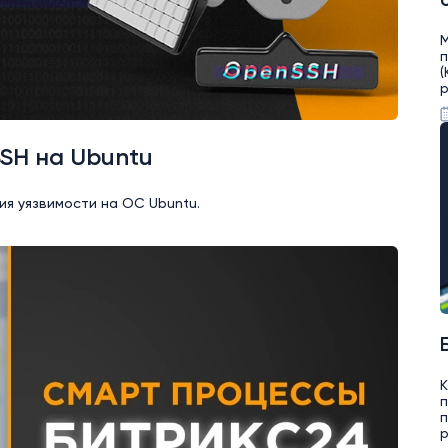
М
(
р
SSH на Ubuntu
ия уязвимости на OC Ubuntu.
К
п
п
р