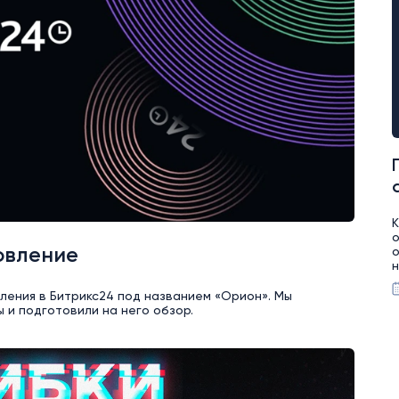
К
о
овление
о
н
ления в Битрикс24 под названием «Орион». Мы
 и подготовили на него обзор.