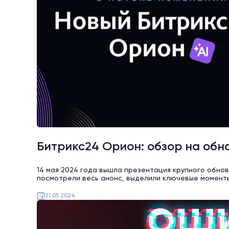
Битрикс24 Орион: обзор на обн
14 мая 2024 года вышла презентация крупного обнов
посмотрели весь анонс, выделили ключевые моменты
21.05.2024