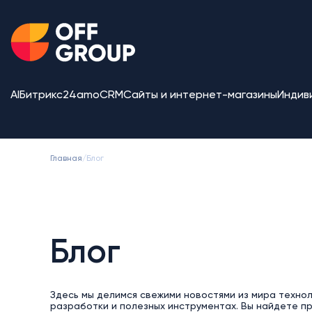
AI
Битрикс24
amoCRM
Сайты и интернет-магазины
Индив
Главная
/
Блог
Блог
Здесь мы делимся свежими новостями из мира техно
разработки и полезных инструментах. Вы найдете п