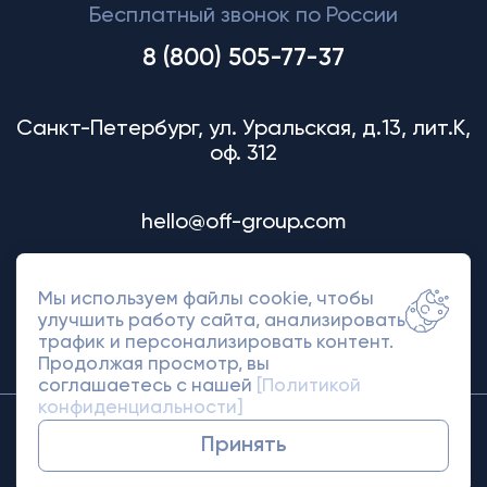
Бесплатный звонок по России
8 (800) 505-77-37
Санкт-Петербург, ул. Уральская, д.13, лит.К,
оф. 312
hello@off-group.com
Мы используем файлы cookie, чтобы
улучшить работу сайта, анализировать
трафик и персонализировать контент.
Продолжая просмотр, вы
соглашаетесь с нашей
[Политикой
конфиденциальности]
© 2018-2026 Off Group. Товарный знак
Принять
защищен правами.