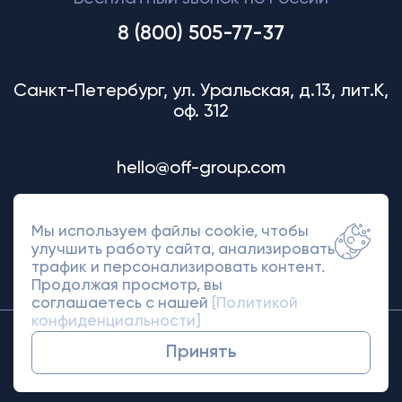
8 (800) 505-77-37
Санкт-Петербург, ул. Уральская, д.13, лит.К,
оф. 312
hello@off-group.com
Мы используем файлы cookie, чтобы
улучшить работу сайта, анализировать
трафик и персонализировать контент.
Продолжая просмотр, вы
соглашаетесь с нашей
[Политикой
конфиденциальности]
© 2018-2026 Off Group. Товарный знак
Принять
защищен правами.