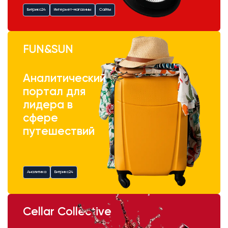
Битрикс24
Интернет-магазины
Сайты
FUN&SUN
Аналитический
портал для
лидера в
сфере
путешествий
Аналитика
Битрикс24
Cellar Collective