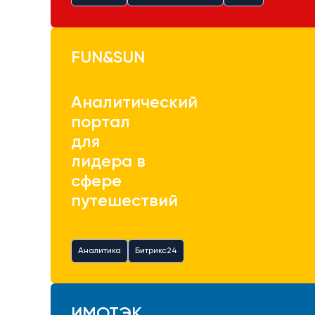
FUN&SUN
Аналитический
портал
для
лидера в
сфере
путешествий
Аналитика
Битрикс24
ИМОТЭК