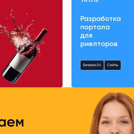
Разработка
портала
для
риелторов
Битрикс24
Сайты
таем