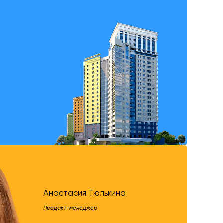
Анастасия Тюлькина
Продакт-менеджер