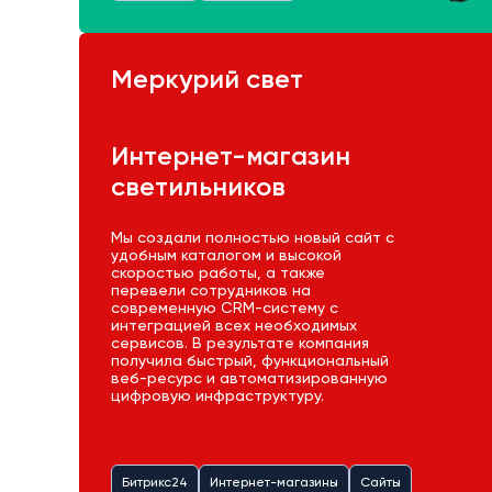
Меркурий свет
Интернет-магазин
светильников
Мы создали полностью новый сайт с
удобным каталогом и высокой
скоростью работы, а также
перевели сотрудников на
современную CRM-систему с
интеграцией всех необходимых
сервисов. В результате компания
получила быстрый, функциональный
веб-ресурс и автоматизированную
цифровую инфраструктуру.
Битрикс24
Интернет-магазины
Сайты