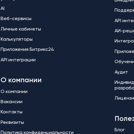
Внедре
AI
Поддер
Веб-сервисы
API инт
Личные кабинеты
АИ-реш
Калькуляторы
Интегра
Приложения Битрикс24
Прилож
API интеграции
Обучен
Аудит
О компании
Индивид
разраб
О компании
Лицензи
Вакансии
Контакты
Поле
Реквизиты
Блог
Политика конфиденциальности