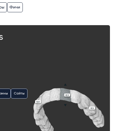
ры
Фичи
S
зины
Сайты