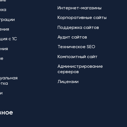
ние
Интернет-магазины
жка
Корпоративные сайты
еграции
Поддержка сайтов
ения
Аудит сайтов
ция с 1С
Техническое SEO
ения
Композитный сайт
ие
Администрирование
серверов
уальная
Лицензии
отка
и
зное