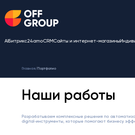
AI
Битрикс24
amoCRM
Сайты и интернет-магазины
Индив
Главная
/
Портфолио
Наши работы
Разрабатываем комплексные решения по автоматиза
digital‑инструменты, которые помогают бизнесу эфф