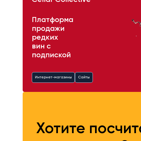
Платформа
продажи
редких
вин с
подпиской
Интернет-магазины
Сайты
Хотите посчи