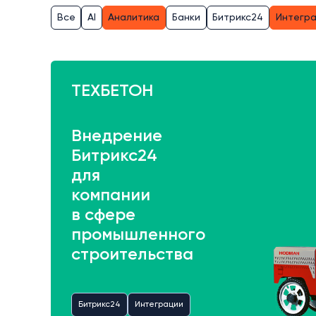
Все
AI
Аналитика
Банки
Битрикс24
Интегр
ТЕХБЕТОН
Внедрение
Битрикс24
для
компании
в сфере
промышленного
строительства
Битрикс24
Интеграции