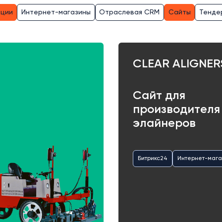
ации
Интернет-магазины
Отраслевая CRM
Сайты
Тенде
CLEAR ALIGNER
Сайт для
производителя
элайнеров
Битрикс24
Интернет-мага