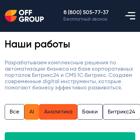
8 (800) 505-77-37
Бесплатный звонок
Наши работы
Разрабатываем комплексные решения по
автоматизации бизнеса на базе корпоративных
порталов Битрикс24 и CMS 1С‑Битрикс. Создаем
современные digital‑инструменты, которые
помогают бизнесу эффективно развиваться.
Все
AI
Аналитика
Банки
Битрикс24