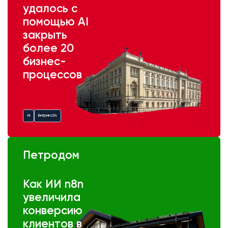
удалось с
помощью AI
закрыть
более 20
бизнес-
процессов
AI
Битрикс24
Петродом
Как ИИ n8n
увеличила
конверсию
клиентов в