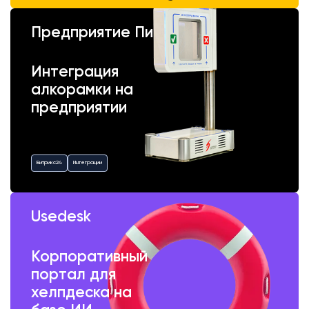
Предприятие Пик
Интеграция
алкорамки на
предприятии
Битрикс24
Интеграции
Usedesk
Корпоративный
портал для
хелпдеска на