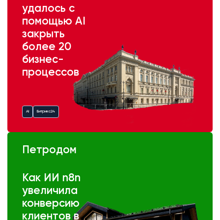
удалось с
помощью AI
закрыть
более 20
бизнес-
процессов
AI
Битрикс24
Петродом
Как ИИ n8n
увеличила
конверсию
клиентов в