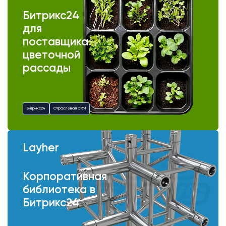
Битрикс24
для
поставщика
цветочной
рассады
Битрикс24
Отраслевая CRM
Layher
Корпоративная
библиотека в
Битрикс24