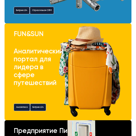
Битрикс24
Отраслевая CRM
FUN&SUN
Аналитический
портал для
лидера в
сфере
путешествий
Аналитика
Битрикс24
Предприятие Пик