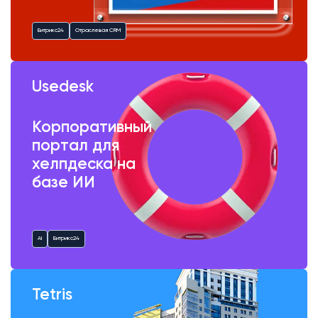
Битрикс24
Отраслевая CRM
Usedesk
Корпоративный
портал для
хелпдеска на
базе ИИ
AI
Битрикс24
Tetris