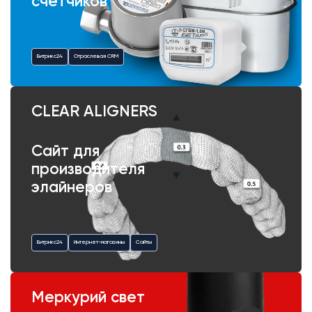
счетчиков
Битрикс24
Отраслевая CRM
CLEAR ALIGNERS
Сайт для
производителя
элайнеров
Битрикс24
Интернет-магазины
Сайты
Меркурий свет