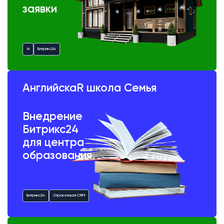
заявки
AI
Битрикс24
АнглийскаR школа Семья
Внедрение
Битрикс24
для центра
образования
Битрикс24
Отраслевая CRM