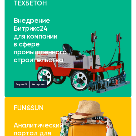
ТЕХБЕТОН
Внедрение
Битрикс24
для компании
в сфере
промышленного
строительства
Битрикс24
Интеграции
FUN&SUN
Аналитический
портал для