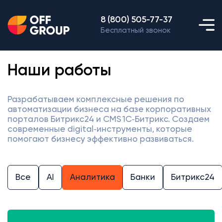
8 (800) 505-77-37
Бесплатный звонок
Наши работы
Разрабатываем комплексные решения по
автоматизации бизнеса на базе корпоративных
порталов Битрикс24 и CMS 1С‑Битрикс. Создаем
современные digital‑инструменты, которые
помогают бизнесу эффективно развиваться.
Все
AI
Аналитика
Банки
Битрикс24