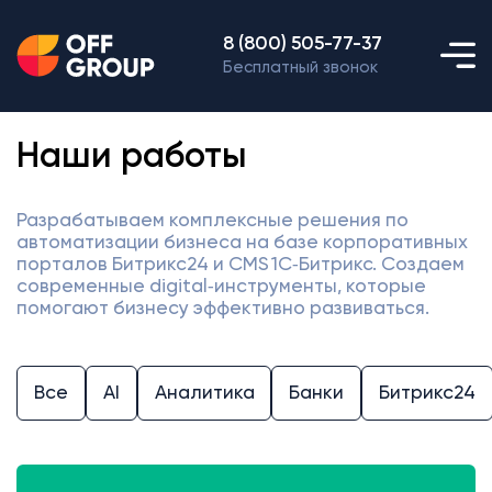
8 (800) 505-77-37
Бесплатный звонок
Наши работы
Разрабатываем комплексные решения по
автоматизации бизнеса на базе корпоративных
порталов Битрикс24 и CMS 1С‑Битрикс. Создаем
современные digital‑инструменты, которые
помогают бизнесу эффективно развиваться.
Все
AI
Аналитика
Банки
Битрикс24