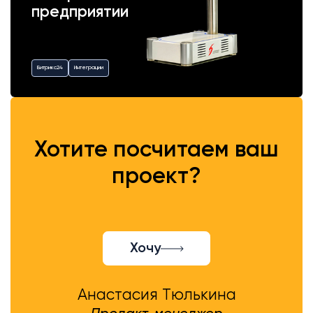
предприятии
Битрикс24
Интеграции
Хотите посчитаем ваш
проект?
Хочу
Анастасия Тюлькина