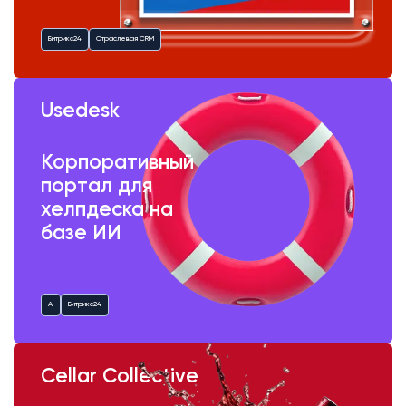
Битрикс24
Отраслевая CRM
Usedesk
Корпоративный
портал для
хелпдеска на
базе ИИ
AI
Битрикс24
Cellar Collective