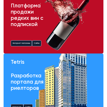
Платформа
продажи
редких вин с
подпиской
Интернет-магазины
Сайты
Tetris
Разработка
портала для
риелторов