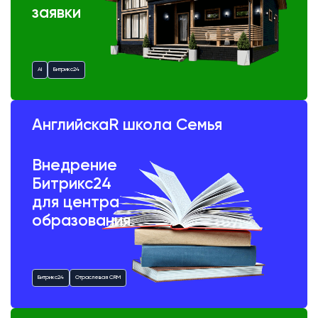
заявки
AI
Битрикс24
АнглийскаR школа Семья
Внедрение
Битрикс24
для центра
образования
Битрикс24
Отраслевая CRM