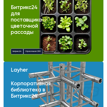
Битрикс24
для
поставщика
цветочной
рассады
Битрикс24
Отраслевая CRM
Layher
Корпоративная
библиотека в
Битрикс24