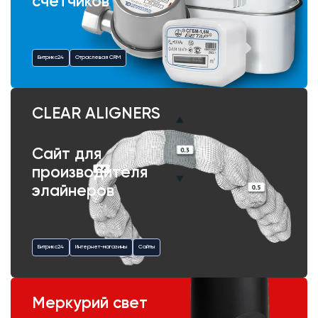
счетчиков
Битрикс24
Отраслевая CRM
CLEAR ALIGNERS
Сайт для
производителя
элайнеров
Битрикс24
Интернет-магазины
Сайты
Меркурий свет