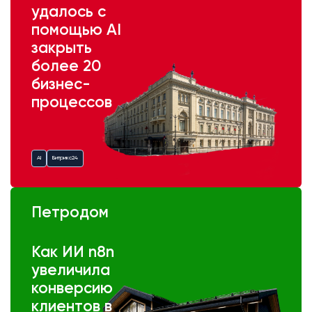
удалось с
помощью AI
закрыть
более 20
бизнес-
процессов
AI
Битрикс24
Петродом
Как ИИ n8n
увеличила
конверсию
клиентов в