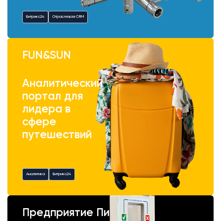
Битрикс24
Отраслевая CRM
FUN&SUN
Аналитический
портал для
лидера в
сфере
путешествий
Аналитика
Битрикс24
Предприятие Пик