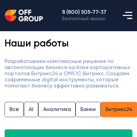
8 (800) 505-77-37
Бесплатный звонок
Наши работы
Разрабатываем комплексные решения по
автоматизации бизнеса на базе корпоративных
порталов Битрикс24 и CMS 1С‑Битрикс. Создаем
современные digital‑инструменты, которые
помогают бизнесу эффективно развиваться.
Все
AI
Аналитика
Банки
Битрикс24