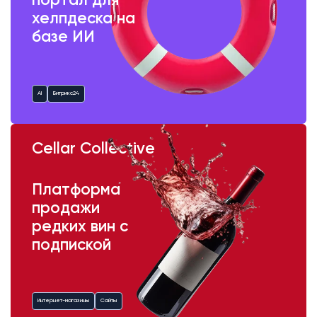
портал для
хелпдеска на
базе ИИ
AI
Битрикс24
Cellar Collective
Платформа
продажи
редких вин с
подпиской
Интернет-магазины
Сайты