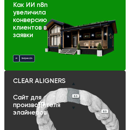
Как ИИ n8n
увеличила
конверсию
клиентов в
заявки
AI
Битрикс24
CLEAR ALIGNERS
Сайт для
производителя
элайнеров