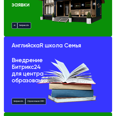
заявки
AI
Битрикс24
АнглийскаR школа Семья
Внедрение
Битрикс24
для центра
образования
Битрикс24
Отраслевая CRM