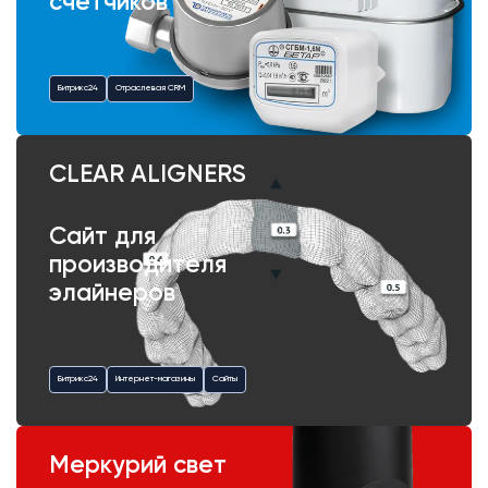
счетчиков
Битрикс24
Отраслевая CRM
CLEAR ALIGNERS
Сайт для
производителя
элайнеров
Битрикс24
Интернет-магазины
Сайты
Меркурий свет