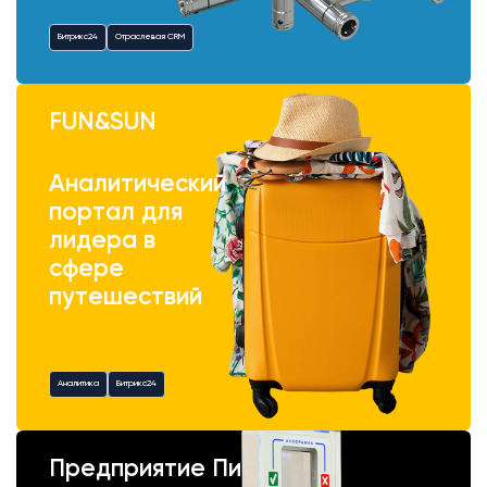
Битрикс24
Отраслевая CRM
FUN&SUN
Аналитический
портал для
лидера в
сфере
путешествий
Аналитика
Битрикс24
Предприятие Пик