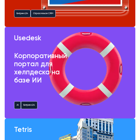
Битрикс24
Отраслевая CRM
Usedesk
Корпоративный
портал для
хелпдеска на
базе ИИ
AI
Битрикс24
Tetris