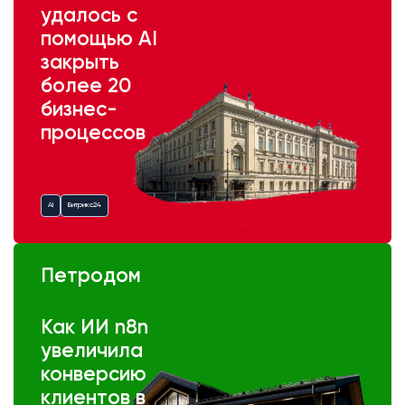
удалось с
помощью AI
закрыть
более 20
бизнес-
процессов
AI
Битрикс24
Петродом
Как ИИ n8n
увеличила
конверсию
клиентов в