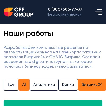
8 (800) 505-77-37
Бесплатный звонок
Наши работы
Разрабатываем комплексные решения по
автоматизации бизнеса на базе корпоративных
порталов Битрикс24 и CMS 1С‑Битрикс. Создаем
современные digital‑инструменты, которые
помогают бизнесу эффективно развиваться.
Все
AI
Аналитика
Банки
Битрикс24