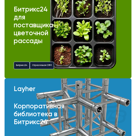
Битрикс24
для
поставщика
цветочной
рассады
Битрикс24
Отраслевая CRM
Layher
Корпоративная
библиотека в
Битрикс24