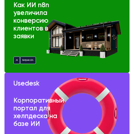
Как ИИ n8n
увеличила
конверсию
клиентов в
заявки
AI
Битрикс24
Usedesk
Корпоративный
портал для
хелпдеска на
базе ИИ