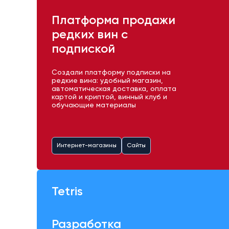
Платформа продажи
редких вин с
подпиской
Создали платформу подписки на
редкие вина: удобный магазин,
автоматическая доставка, оплата
картой и криптой, винный клуб и
обучающие материалы
Интернет-магазины
Сайты
Tetris
Разработка