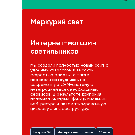
Меркурий свет
Интернет-магазин
светильников
Мы создали полностью новый сайт с
удобным каталогом и высокой
скоростью работы, а также
перевели сотрудников на
современную CRM-систему с
интеграцией всех необходимых
сервисов. В результате компания
получила быстрый, функциональный
веб-ресурс и автоматизированную
цифровую инфраструктуру.
Битрикс24
Интернет-магазины
Сайты