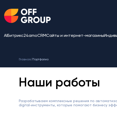
AI
Битрикс24
amoCRM
Сайты и интернет-магазины
Индив
Главная
/
Портфолио
Наши работы
Разрабатываем комплексные решения по автоматиза
digital‑инструменты, которые помогают бизнесу эфф