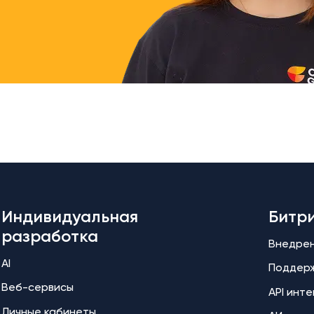
Индивидуальная
Битр
разработка
Внедре
AI
Поддер
Веб-сервисы
API инт
Личные кабинеты