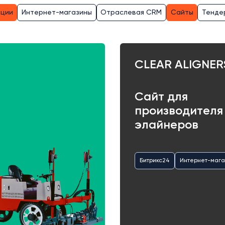
ации
Интернет-магазины
Отраслевая CRM
Сайты
Тенде
CLEAR ALIGNER
Сайт для
производителя
элайнеров
Битрикс24
Интернет-мага