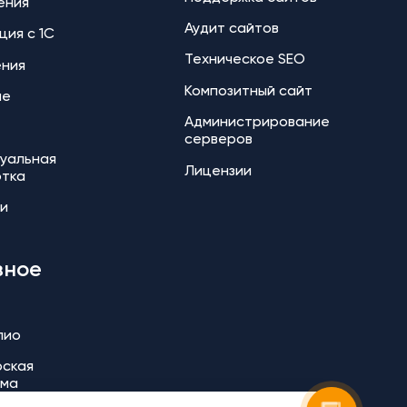
ения
Аудит сайтов
ция с 1С
Техническое SEO
ения
Композитный сайт
ие
Администрирование
серверов
уальная
Лицензии
отка
и
зное
лио
ская
мма