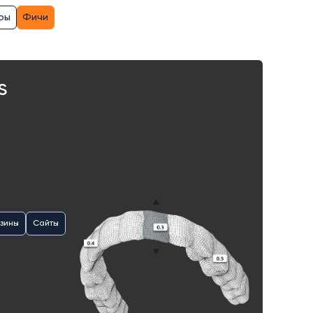
ры
Фичи
S
зины
Сайты