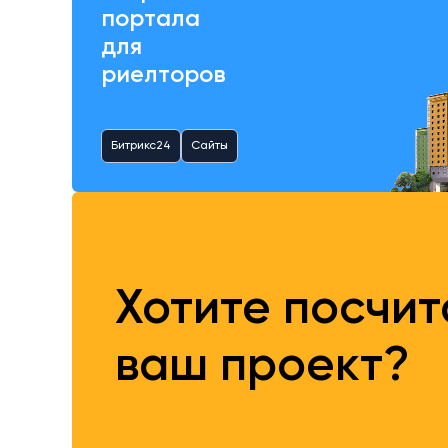
портала
для
риелторов
Битрикс24
Сайты
Хотите посчи
ваш проект?