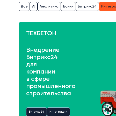
Все
AI
Аналитика
Банки
Битрикс24
Интегр
ТЕХБЕТОН
Внедрение
Битрикс24
для
компании
в сфере
промышленного
строительства
Битрикс24
Интеграции