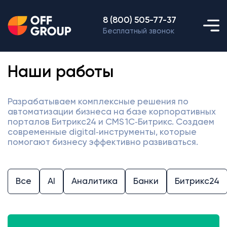
8 (800) 505-77-37
Бесплатный звонок
Наши работы
Разрабатываем комплексные решения по
автоматизации бизнеса на базе корпоративных
порталов Битрикс24 и CMS 1С‑Битрикс. Создаем
современные digital‑инструменты, которые
помогают бизнесу эффективно развиваться.
Все
AI
Аналитика
Банки
Битрикс24