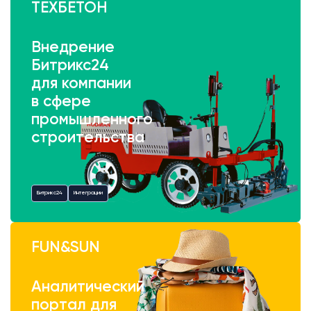
ТЕХБЕТОН
Внедрение
Битрикс24
для компании
в сфере
промышленного
строительства
Битрикс24
Интеграции
FUN&SUN
Аналитический
портал для