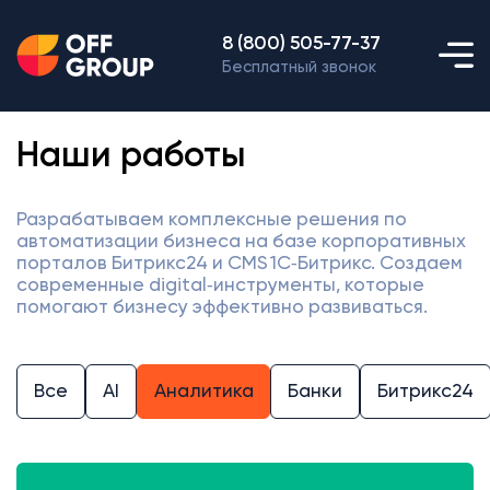
8 (800) 505-77-37
Бесплатный звонок
Наши работы
Разрабатываем комплексные решения по
автоматизации бизнеса на базе корпоративных
порталов Битрикс24 и CMS 1С‑Битрикс. Создаем
современные digital‑инструменты, которые
помогают бизнесу эффективно развиваться.
Все
AI
Аналитика
Банки
Битрикс24