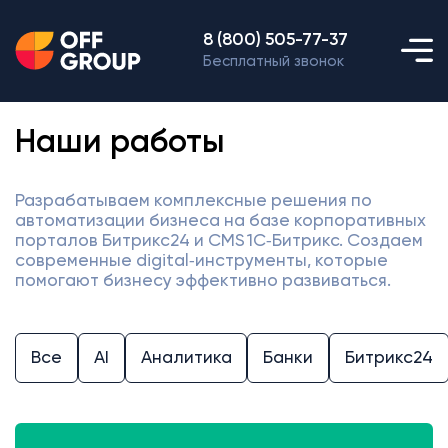
8 (800) 505-77-37
Бесплатный звонок
Наши работы
Разрабатываем комплексные решения по
автоматизации бизнеса на базе корпоративных
порталов Битрикс24 и CMS 1С‑Битрикс. Создаем
современные digital‑инструменты, которые
помогают бизнесу эффективно развиваться.
Все
AI
Аналитика
Банки
Битрикс24