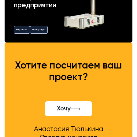
предприятии
Битрикс24
Интеграции
Хотите посчитаем ваш
проект?
Хочу
Анастасия Тюлькина