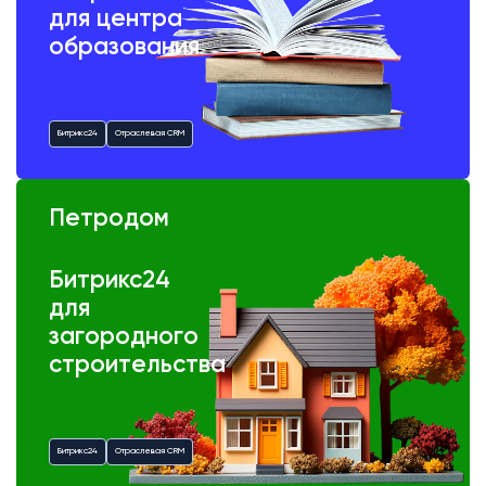
для центра
образования
Битрикс24
Отраслевая CRM
Петродом
Битрикс24
для
загородного
строительства
Битрикс24
Отраслевая CRM