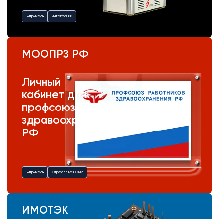
Битрикс24
Интеграции
МООПРЗ РФ
Личный
кабинет для
профсоюза
здравоохранения
РФ
Битрикс24
Отраслевая CRM
ИМОТЭК