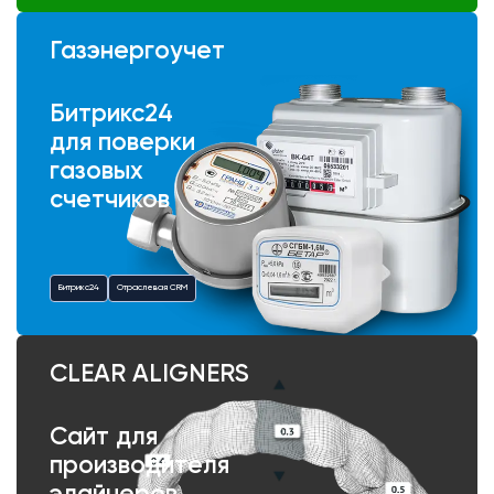
Газэнергоучет
Битрикс24
для поверки
газовых
счетчиков
Битрикс24
Отраслевая CRM
CLEAR ALIGNERS
Сайт для
производителя