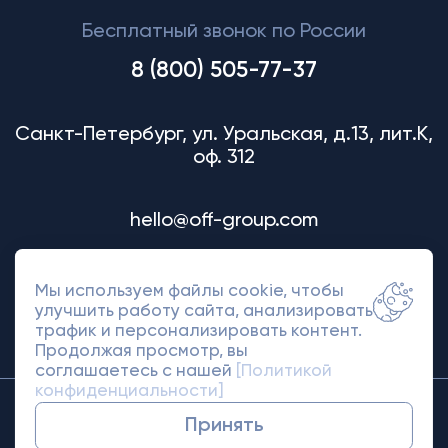
Бесплатный звонок по России
8 (800) 505-77-37
Санкт-Петербург, ул. Уральская, д.13, лит.К,
оф. 312
hello@off-group.com
Мы используем файлы cookie, чтобы
улучшить работу сайта, анализировать
трафик и персонализировать контент.
Продолжая просмотр, вы
соглашаетесь с нашей
[Политикой
конфиденциальности]
© 2018-2026 Off Group. Товарный знак
Принять
защищен правами.