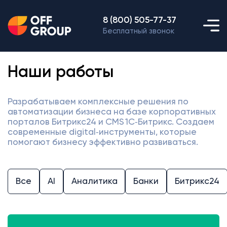
8 (800) 505-77-37
Бесплатный звонок
Наши работы
Разрабатываем комплексные решения по
автоматизации бизнеса на базе корпоративных
порталов Битрикс24 и CMS 1С‑Битрикс. Создаем
современные digital‑инструменты, которые
помогают бизнесу эффективно развиваться.
Все
AI
Аналитика
Банки
Битрикс24