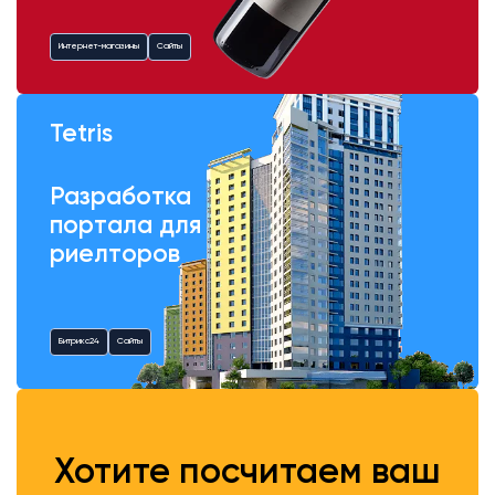
Интернет-магазины
Сайты
Tetris
Разработка
портала для
риелторов
Битрикс24
Сайты
Хотите посчитаем ваш