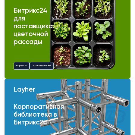
Битрикс24
для
поставщика
цветочной
рассады
Битрикс24
Отраслевая CRM
Layher
Корпоративная
библиотека в
Битрикс24