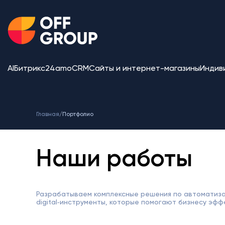
AI
Битрикс24
amoCRM
Сайты и интернет-магазины
Индив
Главная
/
Портфолио
Наши работы
Разрабатываем комплексные решения по автоматиза
digital‑инструменты, которые помогают бизнесу эфф