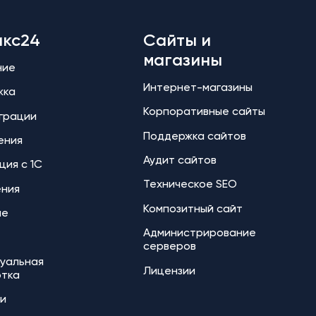
икс24
Сайты и
магазины
ние
Интернет-магазины
жка
Корпоративные сайты
еграции
Поддержка сайтов
ения
Аудит сайтов
ция с 1С
Техническое SEO
ения
Композитный сайт
ие
Администрирование
серверов
уальная
Лицензии
отка
и