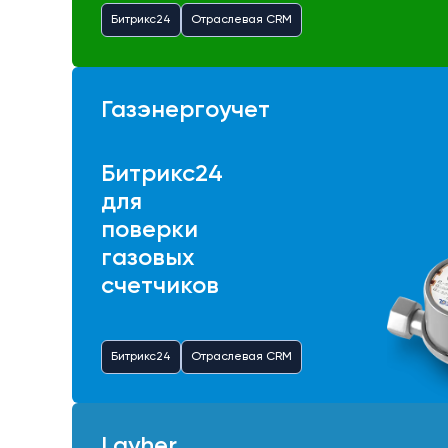
Битрикс24
Отраслевая CRM
Газэнергоучет
Битрикс24
для
поверки
газовых
счетчиков
Битрикс24
Отраслевая CRM
Layher