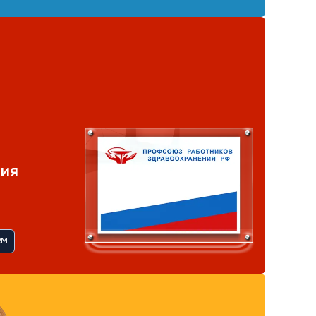
ия
RM