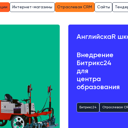
ации
Интернет-магазины
Отраслевая CRM
Сайты
Тенде
АнглийскаR шк
Внедрение
Битрикс24
для
центра
образования
Битрикс24
Отраслевая C