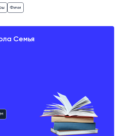
ры
Фичи
ола Семья
RM