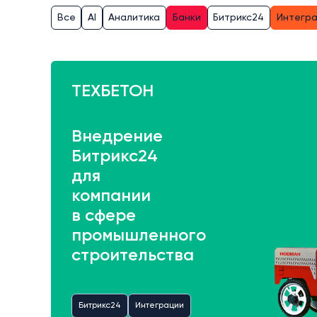
Все
AI
Аналитика
Банки
Битрикс24
Интегр
ТЕХБЕТОН
Внедрение
Битрикс24
для
компании
в сфере
промышленного
строительства
Битрикс24
Интеграции