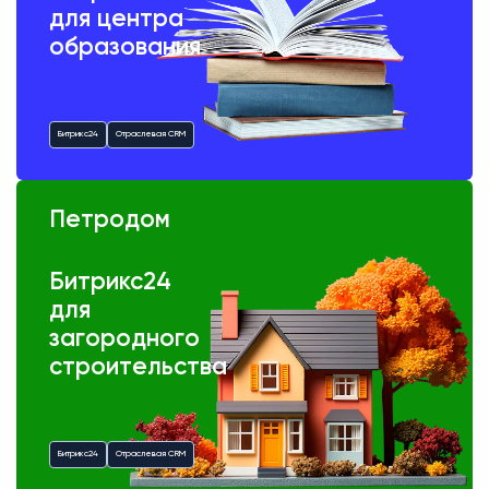
для центра
образования
Битрикс24
Отраслевая CRM
Петродом
Битрикс24
для
загородного
строительства
Битрикс24
Отраслевая CRM