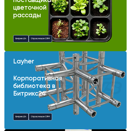
поставщика
цветочной
рассады
Битрикс24
Отраслевая CRM
Layher
Корпоративная
библиотека в
Битрикс24
Битрикс24
Отраслевая CRM