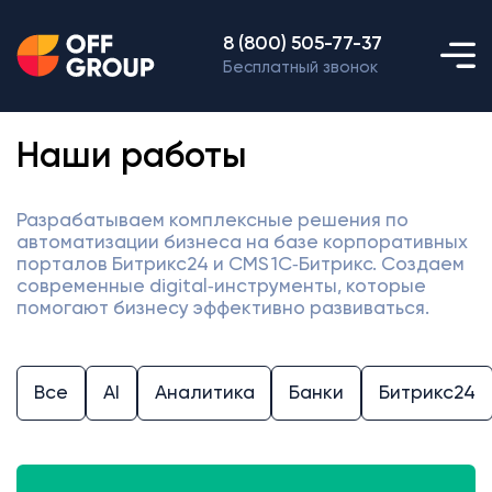
8 (800) 505-77-37
Бесплатный звонок
Наши работы
Разрабатываем комплексные решения по
автоматизации бизнеса на базе корпоративных
порталов Битрикс24 и CMS 1С‑Битрикс. Создаем
современные digital‑инструменты, которые
помогают бизнесу эффективно развиваться.
Все
AI
Аналитика
Банки
Битрикс24