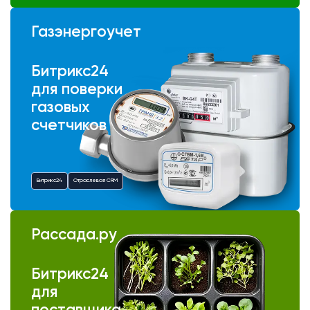
Газэнергоучет
Битрикс24
для поверки
газовых
счетчиков
Битрикс24
Отраслевая CRM
Рассада.ру
Битрикс24
для