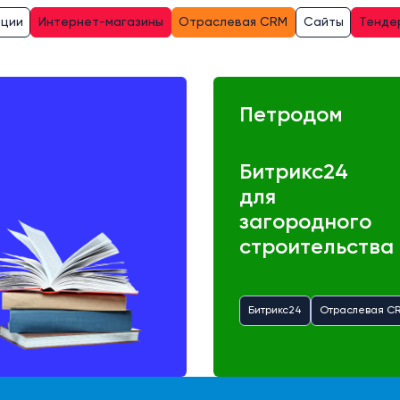
ации
Интернет-магазины
Отраслевая CRM
Сайты
Тенде
Петродом
Битрикс24
для
загородного
строительства
Битрикс24
Отраслевая C