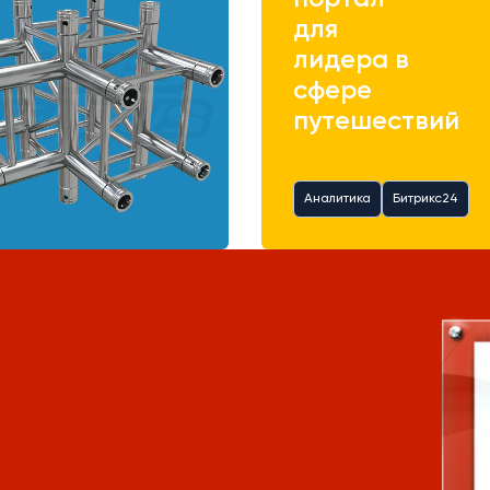
для
лидера в
сфере
путешествий
Аналитика
Битрикс24