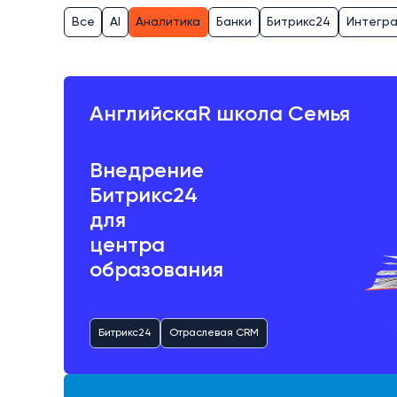
Все
AI
Аналитика
Банки
Битрикс24
Интегр
АнглийскаR школа Семья
Внедрение
Битрикс24
для
центра
образования
Битрикс24
Отраслевая CRM