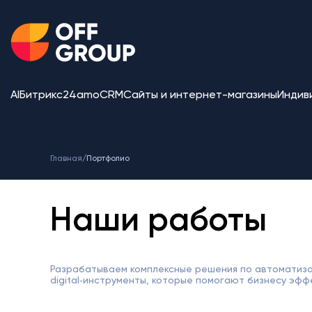
AI
Битрикс24
amoCRM
Сайты и интернет-магазины
Индив
Главная
/
Портфолио
Наши работы
Разрабатываем комплексные решения по автоматиза
digital‑инструменты, которые помогают бизнесу эфф