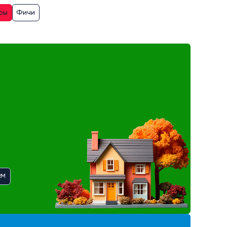
ры
Фичи
RM