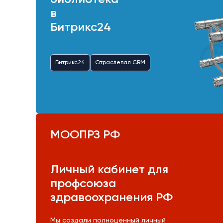
в
Битрикс24
Битрикс24
Отраслевая CRM
МООПРЗ РФ
Личный кабинет для
профсоюза
здравоохранения РФ
Мы создали полноценный личный