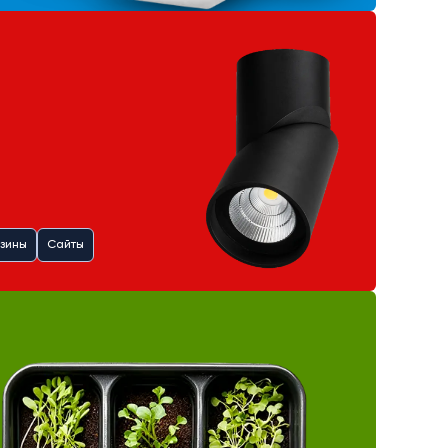
зины
Сайты