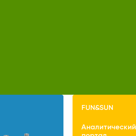
FUN&SUN
Аналитически
портал