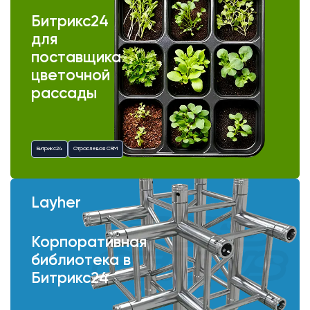
Битрикс24
для
поставщика
цветочной
рассады
Битрикс24
Отраслевая CRM
Layher
Корпоративная
библиотека в
Битрикс24