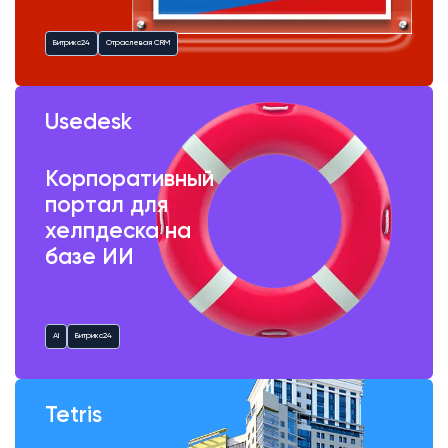
Битрикс24
Отраслевая CRM
Usedesk
Корпоративный
портал для
хелпдеска на
базе ИИ
AI
Битрикс24
Tetris