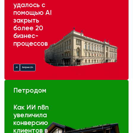
удалось с
помощью AI
закрыть
более 20
бизнес-
процессов
AI
Битрикс24
Петродом
Как ИИ n8n
увеличила
конверсию
клиентов в