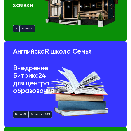
заявки
AI
Битрикс24
АнглийскаR школа Семья
Внедрение
Битрикс24
для центра
образования
Битрикс24
Отраслевая CRM