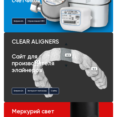
счетчиков
Битрикс24
Отраслевая CRM
CLEAR ALIGNERS
Сайт для
производителя
элайнеров
Битрикс24
Интернет-магазины
Сайты
Меркурий свет