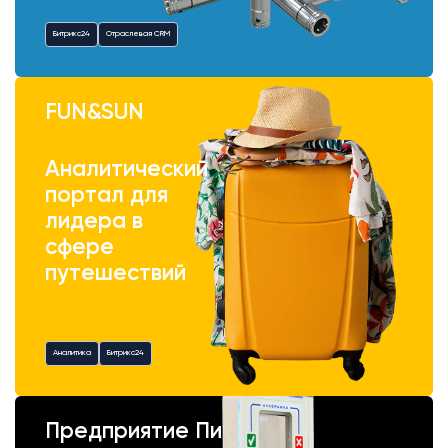
Битрикс24
Отраслевая CRM
FUN&SUN
Аналитический
портал для
лидера в
сфере
путешествий
Аналитика
Битрикс24
Предприятие Пик