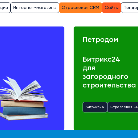
ации
Интернет-магазины
Отраслевая CRM
Сайты
Тенде
Петродом
Битрикс24
для
загородного
строительства
Битрикс24
Отраслевая C