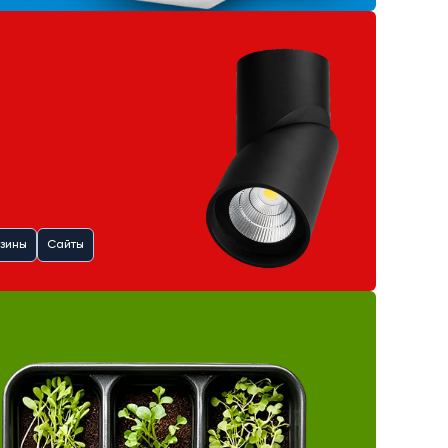
зины
Сайты