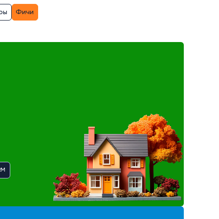
ры
Фичи
RM