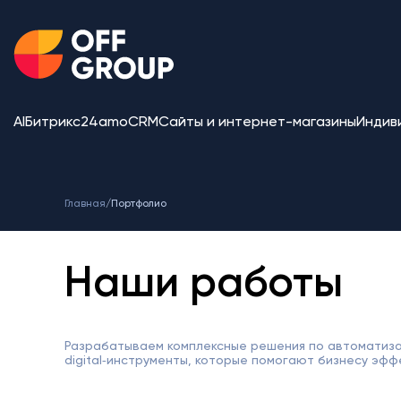
AI
Битрикс24
amoCRM
Сайты и интернет-магазины
Индив
Главная
/
Портфолио
Наши работы
Разрабатываем комплексные решения по автоматиза
digital‑инструменты, которые помогают бизнесу эфф