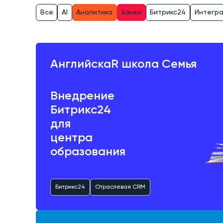
Все
AI
Аналитика
Банки
Битрикс24
Интегр
АнглийскаR школа Семья
Внедрение
Битрикс24
для
центра
образования
Битрикс24
Отраслевая CRM