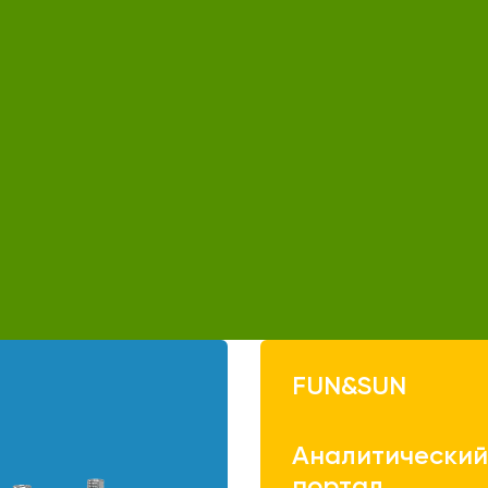
FUN&SUN
Аналитически
портал