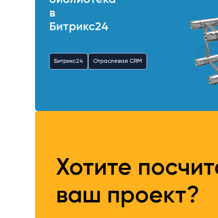
в
Битрикс24
Битрикс24
Отраслевая CRM
Хотите посчи
ваш проект?