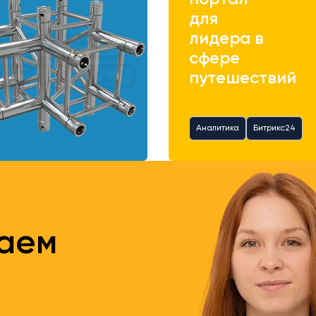
для
лидера в
сфере
путешествий
Аналитика
Битрикс24
таем