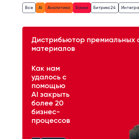
Все
AI
Аналитика
Банки
Битрикс24
Интегр
Дистрибьютор премиальных 
материалов
Как нам
удалось с
помощью
AI закрыть
более 20
бизнес-
процессов