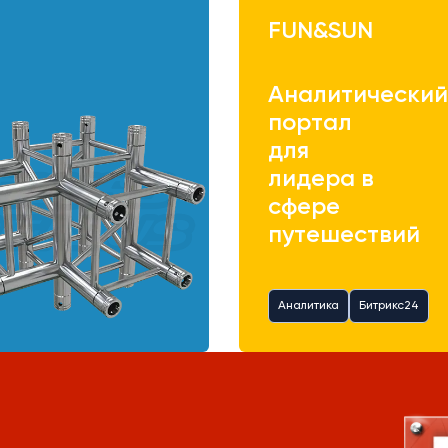
FUN&SUN
Аналитически
портал
для
лидера в
сфере
путешествий
Аналитика
Битрикс24