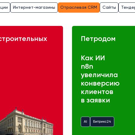
ации
Интернет-магазины
Отраслевая CRM
Сайты
Тенде
строительных
Петродом
Как ИИ
n8n
увеличила
конверсию
клиентов
в заявки
AI
Битрикс24