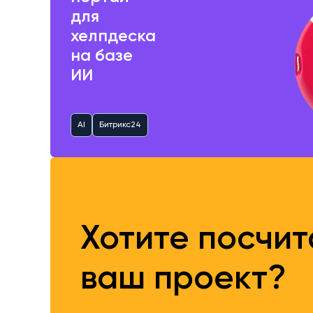
для
хелпдеска
на базе
ИИ
AI
Битрикс24
Хотите посчи
ваш проект?