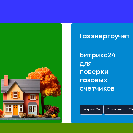
Газэнергоучет
Битрикс24
для
поверки
газовых
счетчиков
Битрикс24
Отраслевая C