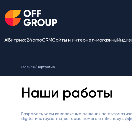
AI
Битрикс24
amoCRM
Сайты и интернет-магазины
Индив
Главная
/
Портфолио
Наши работы
Разрабатываем комплексные решения по автоматиза
digital‑инструменты, которые помогают бизнесу эфф