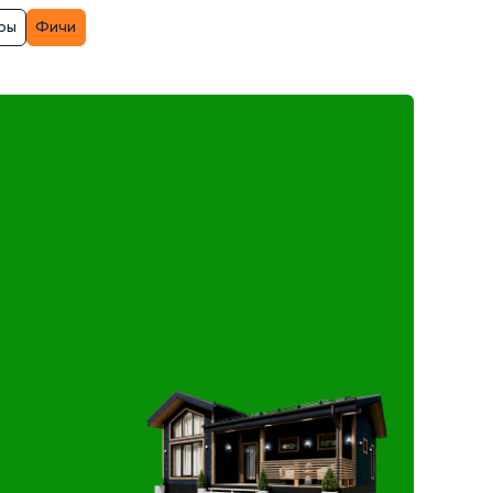
ры
Фичи