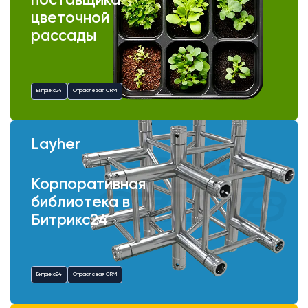
поставщика
цветочной
рассады
Битрикс24
Отраслевая CRM
Layher
Корпоративная
библиотека в
Битрикс24
Битрикс24
Отраслевая CRM