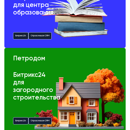
для центра
образования
Битрикс24
Отраслевая CRM
Петродом
Битрикс24
для
загородного
строительства
Битрикс24
Отраслевая CRM