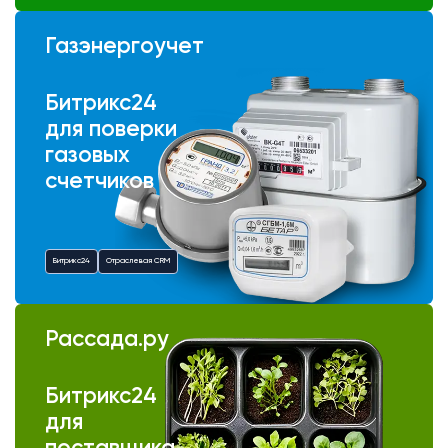
Газэнергоучет
Битрикс24
для поверки
газовых
счетчиков
Битрикс24
Отраслевая CRM
Рассада.ру
Битрикс24
для