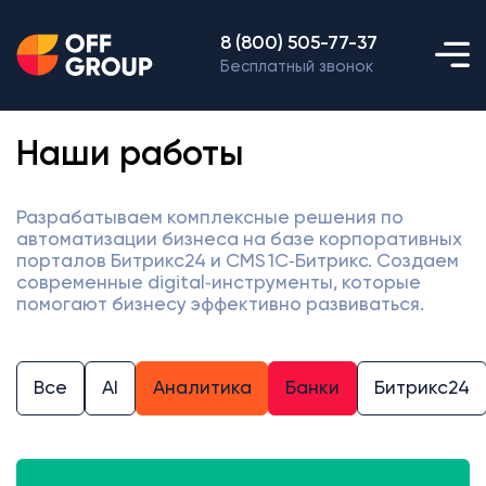
8 (800) 505-77-37
Бесплатный звонок
Наши работы
Разрабатываем комплексные решения по
автоматизации бизнеса на базе корпоративных
порталов Битрикс24 и CMS 1С‑Битрикс. Создаем
современные digital‑инструменты, которые
помогают бизнесу эффективно развиваться.
Все
AI
Аналитика
Банки
Битрикс24