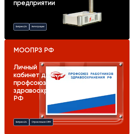
предприятии
Битрикс24
Интеграции
МООПРЗ РФ
Личный
кабинет для
профсоюза
здравоохранения
РФ
Битрикс24
Отраслевая CRM