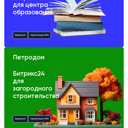
для центра
образования
Битрикс24
Отраслевая CRM
Петродом
Битрикс24
для
загородного
строительства
Битрикс24
Отраслевая CRM