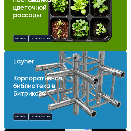
поставщика
цветочной
рассады
Битрикс24
Отраслевая CRM
Layher
Корпоративная
библиотека в
Битрикс24
Битрикс24
Отраслевая CRM