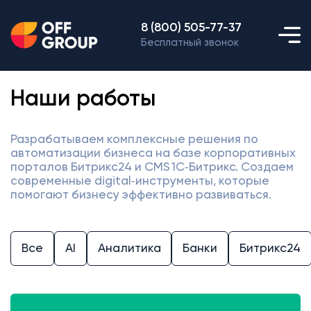
8 (800) 505-77-37
Бесплатный звонок
Наши работы
Разрабатываем комплексные решения по
автоматизации бизнеса на базе корпоративных
порталов Битрикс24 и CMS 1С‑Битрикс. Создаем
современные digital‑инструменты, которые
помогают бизнесу эффективно развиваться.
Все
AI
Аналитика
Банки
Битрикс24