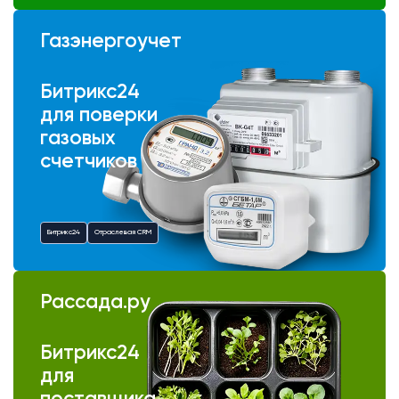
Газэнергоучет
Битрикс24
для поверки
газовых
счетчиков
Битрикс24
Отраслевая CRM
Рассада.ру
Битрикс24
для