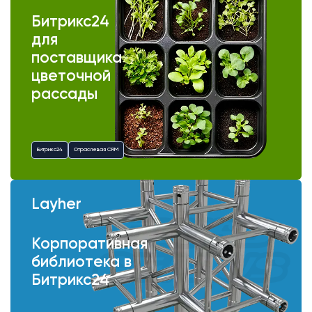
Битрикс24
для
поставщика
цветочной
рассады
Битрикс24
Отраслевая CRM
Layher
Корпоративная
библиотека в
Битрикс24