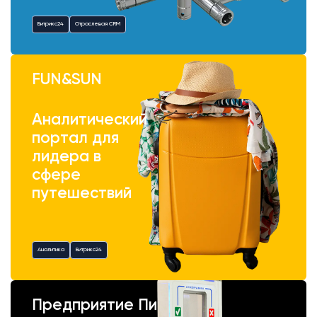
Битрикс24
Отраслевая CRM
FUN&SUN
Аналитический
портал для
лидера в
сфере
путешествий
Аналитика
Битрикс24
Предприятие Пик