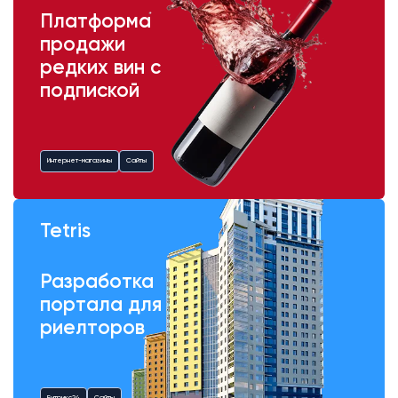
Платформа
продажи
редких вин с
подпиской
Интернет-магазины
Сайты
Tetris
Разработка
портала для
риелторов