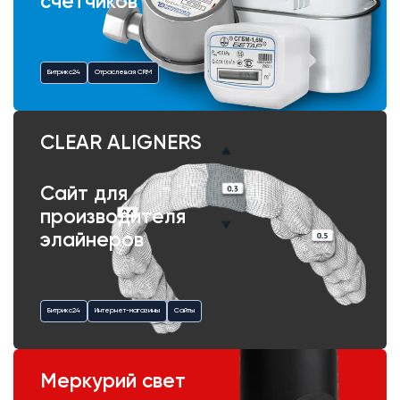
счетчиков
Битрикс24
Отраслевая CRM
CLEAR ALIGNERS
Сайт для
производителя
элайнеров
Битрикс24
Интернет-магазины
Сайты
Меркурий свет