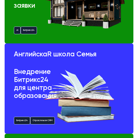
заявки
AI
Битрикс24
АнглийскаR школа Семья
Внедрение
Битрикс24
для центра
образования
Битрикс24
Отраслевая CRM