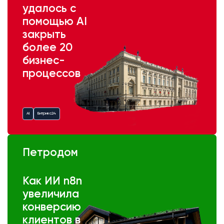
удалось с
помощью AI
закрыть
более 20
бизнес-
процессов
AI
Битрикс24
Петродом
Как ИИ n8n
увеличила
конверсию
клиентов в