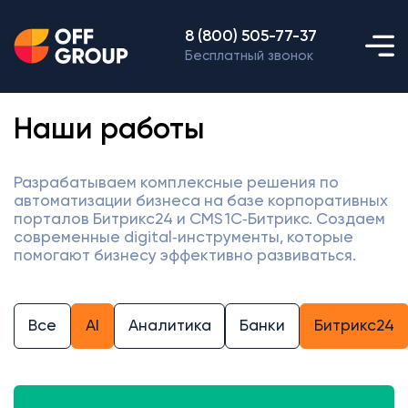
8 (800) 505-77-37
Бесплатный звонок
Наши работы
Разрабатываем комплексные решения по
автоматизации бизнеса на базе корпоративных
порталов Битрикс24 и CMS 1С‑Битрикс. Создаем
современные digital‑инструменты, которые
помогают бизнесу эффективно развиваться.
Все
AI
Аналитика
Банки
Битрикс24