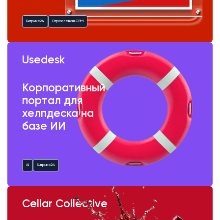
Битрикс24
Отраслевая CRM
Usedesk
Корпоративный
портал для
хелпдеска на
базе ИИ
AI
Битрикс24
Cellar Collective