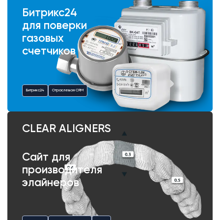
Битрикс24
для поверки
газовых
счетчиков
Битрикс24
Отраслевая CRM
CLEAR ALIGNERS
Сайт для
производителя
элайнеров