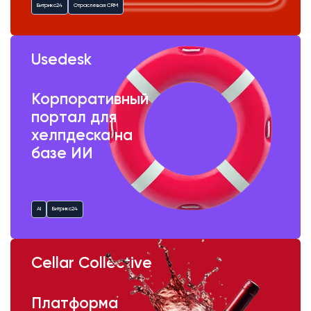
Битрикс24
Отраслевая CRM
Usedesk
Корпоративный
портал для
хелпдеска на
базе ИИ
AI
Битрикс24
Cellar Collective
Платформа