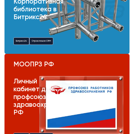
Корпоративная
библиотека в
Битрикс24
Битрикс24
Отраслевая CRM
МООПРЗ РФ
Личный
кабинет для
профсоюза
здравоохранения
РФ