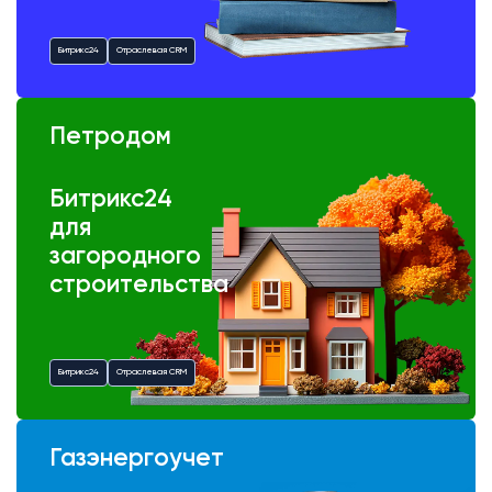
Битрикс24
Отраслевая CRM
Петродом
Битрикс24
для
загородного
строительства
Битрикс24
Отраслевая CRM
Газэнергоучет