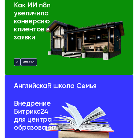
Как ИИ n8n
увеличила
конверсию
клиентов в
заявки
AI
Битрикс24
АнглийскаR школа Семья
Внедрение
Битрикс24
для центра
образования