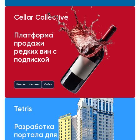
Cellar Collective
Платформа
продажи
редких вин с
подпиской
Интернет-магазины
Сайты
Tetris
Разработка
портала для