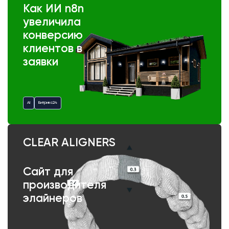
Как ИИ n8n
увеличила
конверсию
клиентов в
заявки
AI
Битрикс24
CLEAR ALIGNERS
Сайт для
производителя
элайнеров