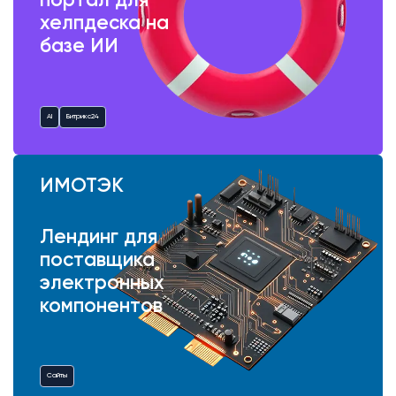
портал для
хелпдеска на
базе ИИ
AI
Битрикс24
ИМОТЭК
Лендинг для
поставщика
электронных
компонентов
Сайты