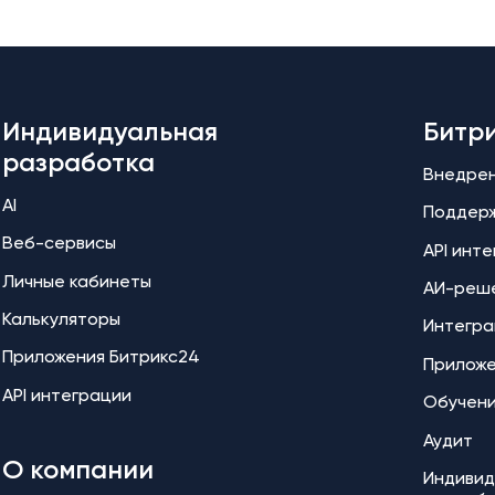
Индивидуальная
Битр
разработка
Внедре
AI
Поддер
Веб-сервисы
API инт
Личные кабинеты
АИ-реш
Калькуляторы
Интегра
Приложения Битрикс24
Прилож
API интеграции
Обучен
Аудит
О компании
Индивид