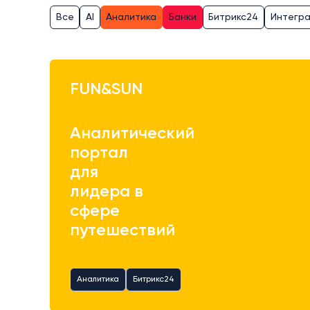
Все
AI
Аналитика
Банки
Битрикс24
Интегр
FUN&SUN
Аналитический
портал
для
лидера в
сфере
путешествий
Аналитика
Битрикс24