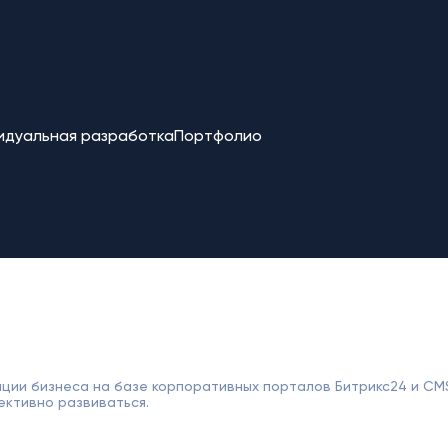
идуальная разработка
Портфолио
ции бизнеса на базе корпоративных порталов Битрикс24 и CM
ективно развиваться.