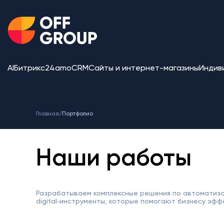
AI
Битрикс24
amoCRM
Сайты и интернет-магазины
Индив
Главная
/
Портфолио
Наши работы
Разрабатываем комплексные решения по автоматиза
digital‑инструменты, которые помогают бизнесу эфф