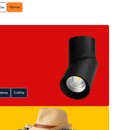
ры
Фичи
зины
Сайты