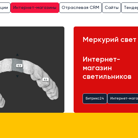
ации
Интернет-магазины
Отраслевая CRM
Сайты
Тенде
Меркурий свет
Интернет-
магазин
светильников
Битрикс24
Интернет-мага