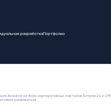
идуальная разработка
Портфолио
ции бизнеса на базе корпоративных порталов Битрикс24 и CM
ективно развиваться.