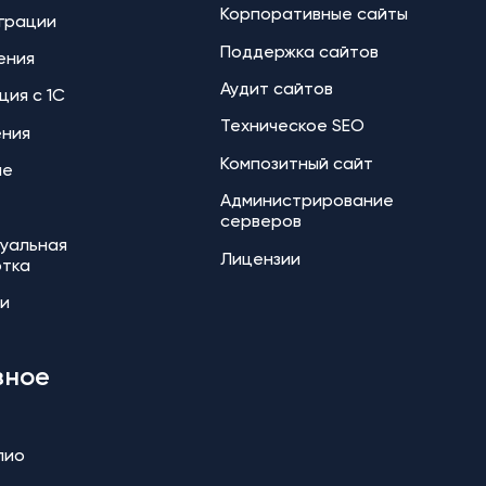
Корпоративные сайты
еграции
Поддержка сайтов
ения
Аудит сайтов
ция с 1С
Техническое SEO
ения
Композитный сайт
ие
Администрирование
серверов
уальная
Лицензии
отка
и
зное
лио