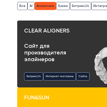
Все
AI
Аналитика
Банки
Битрикс24
Интегр
CLEAR ALIGNERS
Сайт для
производителя
элайнеров
Битрикс24
Интернет-магазины
Сайты
FUN&SUN