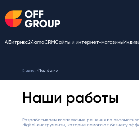
AI
Битрикс24
amoCRM
Сайты и интернет-магазины
Индив
Главная
/
Портфолио
Наши работы
Разрабатываем комплексные решения по автоматиза
digital‑инструменты, которые помогают бизнесу эфф