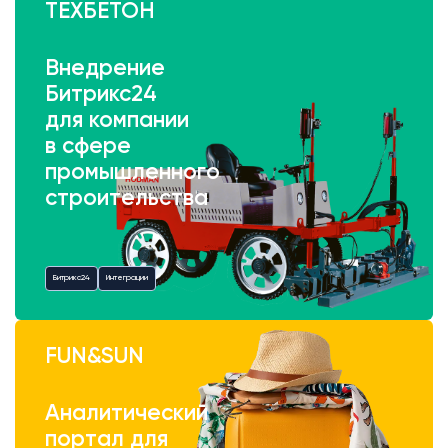
ТЕХБЕТОН
Внедрение
Битрикс24
для компании
в сфере
промышленного
строительства
Битрикс24
Интеграции
FUN&SUN
Аналитический
портал для