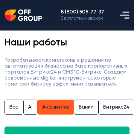
8 (800) 505-77-37
Бесплатный звонок
Наши работы
Разрабатываем комплексные решения по
автоматизации бизнеса на базе корпоративных
порталов Битрикс24 и CMS 1С‑Битрикс. Создаем
современные digital‑инструменты, которые
помогают бизнесу эффективно развиваться.
Все
AI
Аналитика
Банки
Битрикс24