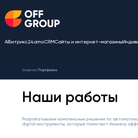
AI
Битрикс24
amoCRM
Сайты и интернет-магазины
Индив
Главная
/
Портфолио
Наши работы
Разрабатываем комплексные решения по автоматиза
digital‑инструменты, которые помогают бизнесу эфф