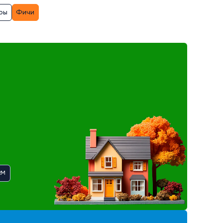
ры
Фичи
RM