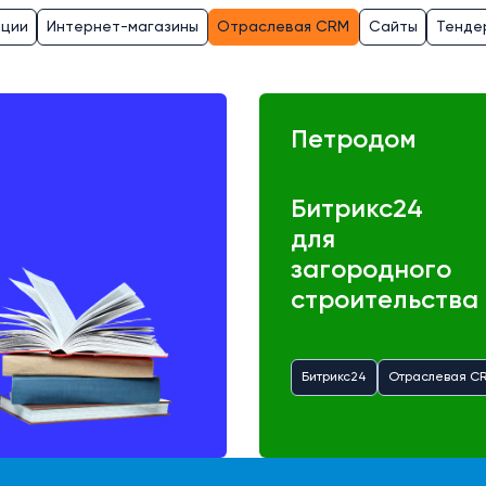
ации
Интернет-магазины
Отраслевая CRM
Сайты
Тенде
Петродом
Битрикс24
для
загородного
строительства
Битрикс24
Отраслевая C