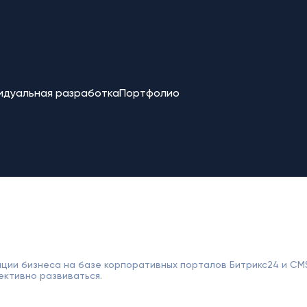
идуальная разработка
Портфолио
ции бизнеса на базе корпоративных порталов Битрикс24 и CM
ективно развиваться.