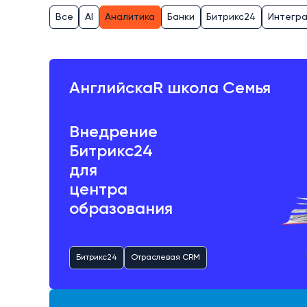
Все
AI
Аналитика
Банки
Битрикс24
Интегр
АнглийскаR школа Семья
Внедрение
Битрикс24
для
центра
образования
Битрикс24
Отраслевая CRM