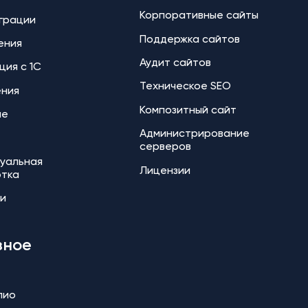
Корпоративные сайты
еграции
Поддержка сайтов
ения
Аудит сайтов
ция с 1С
Техническое SEO
ения
Композитный сайт
ие
Администрирование
серверов
уальная
Лицензии
отка
и
зное
лио