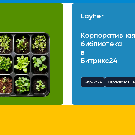
Layher
Корпоративна
библиотека
в
Битрикс24
Битрикс24
Отраслевая C