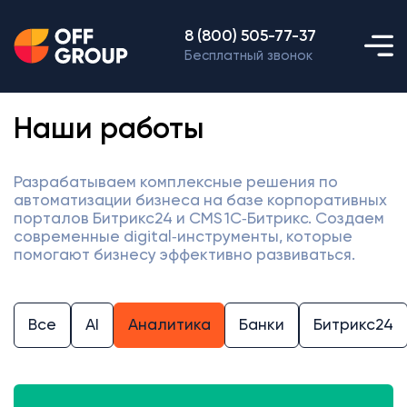
8 (800) 505-77-37
Бесплатный звонок
Наши работы
Разрабатываем комплексные решения по
автоматизации бизнеса на базе корпоративных
порталов Битрикс24 и CMS 1С‑Битрикс. Создаем
современные digital‑инструменты, которые
помогают бизнесу эффективно развиваться.
Все
AI
Аналитика
Банки
Битрикс24