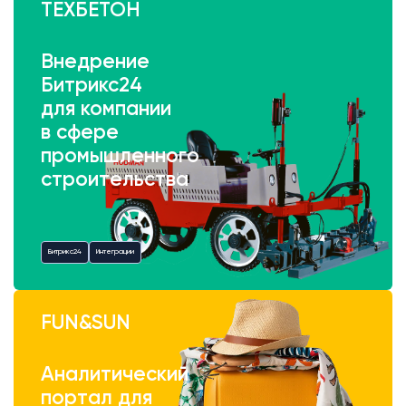
ТЕХБЕТОН
Внедрение
Битрикс24
для компании
в сфере
промышленного
строительства
Битрикс24
Интеграции
FUN&SUN
Аналитический
портал для