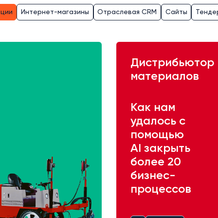
ации
Интернет-магазины
Отраслевая CRM
Сайты
Тенде
Дистрибьютор 
материалов
Как нам
удалось с
помощью
AI закрыть
более 20
бизнес-
процессов