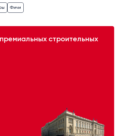
ры
Фичи
премиальных строительных