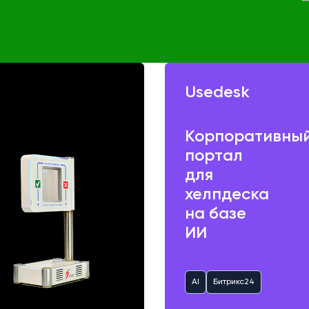
Usedesk
Корпоративны
портал
для
хелпдеска
на базе
ИИ
AI
Битрикс24