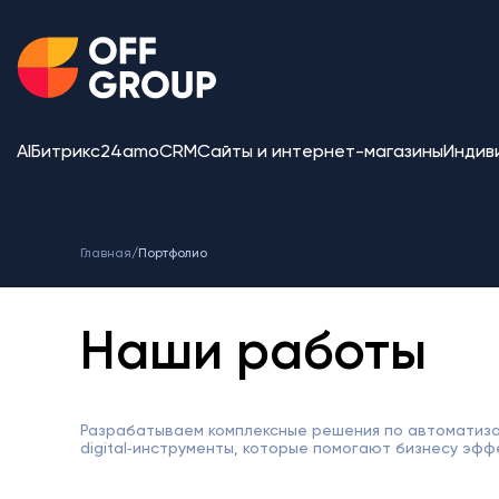
AI
Битрикс24
amoCRM
Сайты и интернет-магазины
Индив
Главная
/
Портфолио
Наши работы
Разрабатываем комплексные решения по автоматиза
digital‑инструменты, которые помогают бизнесу эфф