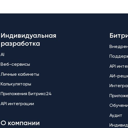
Индивидуальная
Битр
разработка
Внедре
AI
Поддер
Веб-сервисы
API инт
Личные кабинеты
АИ-реш
Калькуляторы
Интегра
Приложения Битрикс24
Прилож
API интеграции
Обучен
Аудит
О компании
Индивид