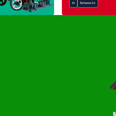
AI
Битрикс24